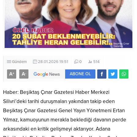
Gündem
28.01.2026 19:51
0
514
A
A
+
-
ABONE OL
Haber: Beşiktaş Çınar Gazetesi Haber Merkezi
​Silivri’deki tarihi duruşmaları yakından takip eden
Beşiktaş Çınar Gazetesi Genel Yayın Yönetmeni Ertan
Yılmaz, kamuoyunun merakla beklediği davanın perde
arkasındaki en kritik gelişmeyi aktarıyor. Adana