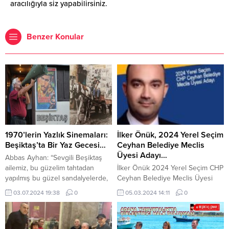
aracılığıyla siz yapabilirsiniz.
Benzer Konular
1970’lerin Yazlık Sinemaları:
İlker Önük, 2024 Yerel Seçim
Beşiktaş’ta Bir Yaz Gecesi…
Ceyhan Belediye Meclis
Üyesi Adayı…
Abbas Ayhan: “Sevgili Beşiktaş
ailemiz, bu güzelim tahtadan
İlker Önük 2024 Yerel Seçim CHP
yapılmış bu güzel sandalyelerde,
Ceyhan Belediye Meclis Üyesi
kimler oturmuş, güzel filmler
Adayı… Önük, Ceyhan’a vermiş
03.07.2024 19:38
0
05.03.2024 14:11
0
izlemiştir? Soğuk gazozlar içmiştir.
olduğu hizmetleriyle adeta
Hele bir de Alasko, dondurma,
Ceyhan’ın temel taşlarından bir
patlamış mısır, çekirdek…
tanesi, haline geldi. Kitap olsun