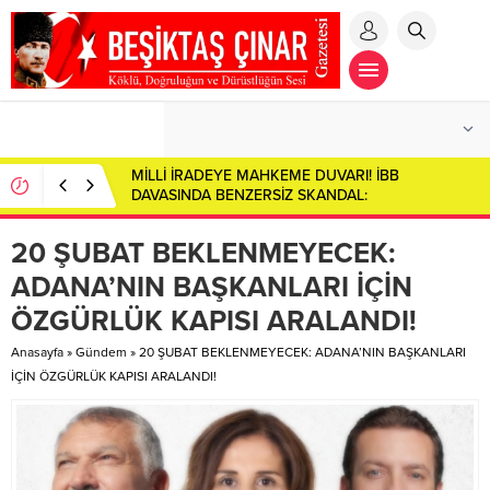
Toplumsal Aynada Derin Çatlaklar: Sosyal
Çürümenin Anatomisi…
​20 ŞUBAT BEKLENMEYECEK:
ADANA’NIN BAŞKANLARI İÇİN
ÖZGÜRLÜK KAPISI ARALANDI!
Anasayfa
»
Gündem
»
​20 ŞUBAT BEKLENMEYECEK: ADANA’NIN BAŞKANLARI
İÇİN ÖZGÜRLÜK KAPISI ARALANDI!