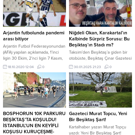
Arjantin futbolunda pandemi
Niğdeli Okan, Karakartal’ın
arası bitiyor
Kalbinde Sürpriz Sorusu: Bu
Beşiktaş’ın Stadı mı?
Arjantin Futbol Federasyonundan
(AFA) yapılan açıklamada, 1’inci
Taksim’den Beşiktaş’a giden bir
ligin 30 Ekim, 2’nci ligin 7 Kasım,
otobüste, Beşiktaş Çınar Gazetesi
3 ve 4’üncü lig ile kadınlar liginin
Genel Yayın Yönetmeni Ertan
18.10.2020 12:04
0
30.01.2025 21:23
0
ise 21 Kasım’da başlayacağı
Yılmaz’a yöneltilen ilginç bir soru
belirtildi. Tüm karşılaşmaların
dikkat çekti. Arkadaşıyla
seyircisiz oynanacağı da ifade
Niğde’den İstanbul’a gelen Okan,
edildi. LİGLER NİSAN AYINDA
Beşiktaş’ı sevmesine rağmen iş
İPTAL EDİLMİŞTİ Arjantin Futbol
yoğunluğu nedeniyle bir maça
Federasyonu Başkanı Chiqui
gidememişti. Dolmabahçe’den
Tapia nisan ayının sonunda,
geçerken, büyük bir şaşkınlıkla
koronavirüs salgını deneni...
Ertan Yılmaz’a dönerek sordu:
BOSPHORUN 10K PARKURU
Gazeteci Murat Topcu, Yeni
“Bu Beşiktaş’ın stadı mı?”
BEŞİKTAŞ’TA KOŞULDU!
Bir Beşiktaş Şart!
Karakartal’a gönül veren ama...
İSTANBUL’UN EN KEYİFLİ
Kartalhaber yazarı Murat Topçu
KOŞUSU KURUÇEŞME-
yazdı: Yeni Bir Beşiktaş Şart!