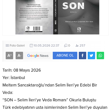
Foto Galeri
10.05.2026 22:37
0
257
A
A
+
-
ABONE OL
Tarih: 08 Mayıs 2026
Yer: İstanbul
Meltem Sancaktaroğlu’ndan Selim İleri’ye Edebi Bir
Veda:
“SON – Selim İleri’ye Veda Romanı” Okurla Buluştu
Türk edebiyatının usta isimlerinden Selim İleri’ye duyulan