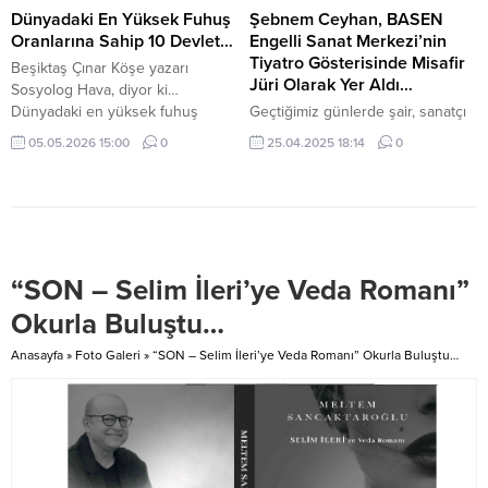
yayaların hem de esnafın
çıktığında devrilen minarenin
Dünyadaki En Yüksek Fuhuş
Şebnem Ceyhan, BASEN
mağduriyet yaşamadan bu süreci
altında kalıp, hayatını kaybetti.
Oranlarına Sahip 10 Devlet…
Engelli Sanat Merkezi’nin
atlatmalarını hedefliyor. Beşiktaş
Adıyaman’da görevli Damla
Tiyatro Gösterisinde Misafir
Beşiktaş Çınar Köşe yazarı
halkı da bu çalışmaları
öğretmen ve 2 çocuğu enkaz
Jüri Olarak Yer Aldı…
Sosyolog Hava, diyor ki…
memnuniyetle...
altında hayatını...
Dünyadaki en yüksek fuhuş
Geçtiğimiz günlerde şair, sanatçı
oranlarına sahip 10 devlet: 1-
ve Tv sunucusu Şebnem Ceyhan,
05.05.2026 15:00
0
25.04.2025 18:14
0
Tayland (Budizm) 2- Danimarka
BASEN Engelli Sanat Merkezi’nin
(Hristiyan) 3- İtalya (Hıristiyan) 4-
düzenlediği tiyatro gösterisinde
Almanya (Hristiyan) 5- Fransa
misafir jüri olarak görev aldı.
(Hristiyan) 6- Norveç (Hıristiyan) 7-
Etkinlik, engelli bireylerin sanat
Belçika (Hıristiyanlık) 8- İspanya
yoluyla kendilerini ifade etmeleri
(Hıristiyanlık) 9- Birleşik Krallık
ve toplumla daha güçlü bir bağ
“SON – Selim İleri’ye Veda Romanı”
(Hıristiyan) 10- Finlandiya
kurmaları amacıyla gerçekleştirildi.
(Hıristiyan) Dünyadaki en yüksek...
Ceyhan, etkinlikteki rolünü ve
Okurla Buluştu…
yaşadığı deneyimleri şu şekilde
paylaştı: “Bu tür etkinlikler,...
Anasayfa
»
Foto Galeri
»
“SON – Selim İleri’ye Veda Romanı” Okurla Buluştu…