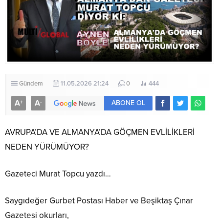
Gündem
11.05.2026 21:24
0
444
A
A
+
-
ABONE OL
AVRUPA’DA VE ALMANYA’DA GÖÇMEN EVLİLİKLERİ
NEDEN YÜRÜMÜYOR?
Gazeteci Murat Topcu yazdı…
Saygıdeğer Gurbet Postası Haber ve Beşiktaş Çınar
Gazetesi okurları,