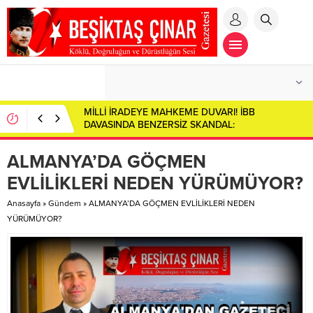
Toplumsal Aynada Derin Çatlaklar: Sosyal
Çürümenin Anatomisi…
ALMANYA’DA GÖÇMEN
EVLİLİKLERİ NEDEN YÜRÜMÜYOR?
Anasayfa
»
Gündem
»
ALMANYA’DA GÖÇMEN EVLİLİKLERİ NEDEN
YÜRÜMÜYOR?