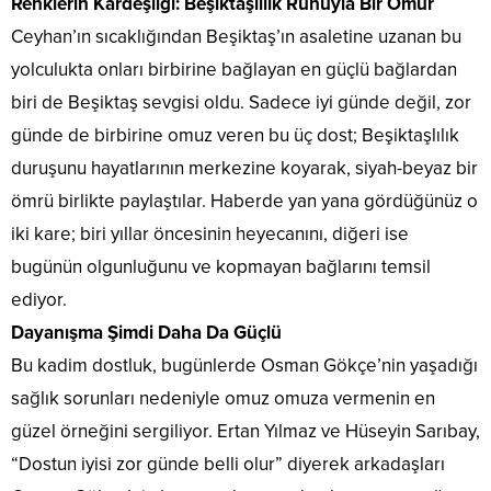
​Renklerin Kardeşliği: Beşiktaşlılık Ruhuyla Bir Ömür
​Ceyhan’ın sıcaklığından Beşiktaş’ın asaletine uzanan bu
yolculukta onları birbirine bağlayan en güçlü bağlardan
biri de Beşiktaş sevgisi oldu. Sadece iyi günde değil, zor
günde de birbirine omuz veren bu üç dost; Beşiktaşlılık
duruşunu hayatlarının merkezine koyarak, siyah-beyaz bir
ömrü birlikte paylaştılar. Haberde yan yana gördüğünüz o
iki kare; biri yıllar öncesinin heyecanını, diğeri ise
bugünün olgunluğunu ve kopmayan bağlarını temsil
ediyor.
​Dayanışma Şimdi Daha Da Güçlü
​Bu kadim dostluk, bugünlerde Osman Gökçe’nin yaşadığı
sağlık sorunları nedeniyle omuz omuza vermenin en
güzel örneğini sergiliyor. Ertan Yılmaz ve Hüseyin Sarıbay,
“Dostun iyisi zor günde belli olur” diyerek arkadaşları