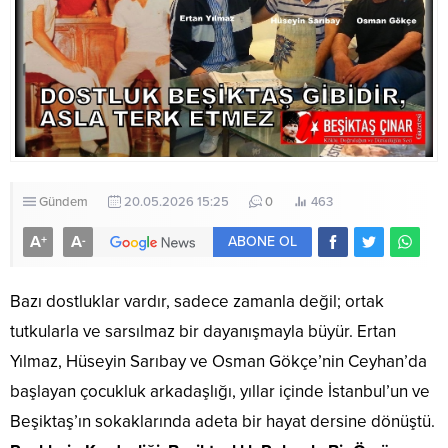
Gündem
20.05.2026 15:25
0
463
A
A
+
-
ABONE OL
Bazı dostluklar vardır, sadece zamanla değil; ortak
tutkularla ve sarsılmaz bir dayanışmayla büyür. Ertan
Yılmaz, Hüseyin Sarıbay ve Osman Gökçe’nin Ceyhan’da
başlayan çocukluk arkadaşlığı, yıllar içinde İstanbul’un ve
Beşiktaş’ın sokaklarında adeta bir hayat dersine dönüştü.