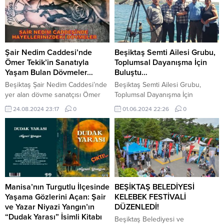
Şair Nedim Caddesi’nde
Beşiktaş Semti Ailesi Grubu,
Ömer Tekik’in Sanatıyla
Toplumsal Dayanışma İçin
Yaşam Bulan Dövmeler…
Buluştu…
Beşiktaş Şair Nedim Caddesi’nde
Beşiktaş Semti Ailesi Grubu,
yer alan dövme sanatçısı Ömer
Toplumsal Dayanışma İçin
Tekik, özgün tasarımlarıyla dikkat
Buluştu: İstanbul’un tarihi ve
24.08.2024 23:17
0
01.06.2024 22:26
0
çekiyor. Tekin, her bir dövmeyi
kültürel zenginlikleriyle öne çıkan
adeta bir sanat eseri olarak ele
Beşiktaş ilçesinde, Beşiktaş Semti
alarak, müşterilerinin hayallerini
Ailesi Grubu’nun düzenlediği
gerçeğe dönüştürüyor. Beşiktaş
toplantı, mahalle sakinlerinin ve
Ömer Tekik. 0501 150 9303
yöneticilerin katılımıyla
gerçekleşti. Grup Başkanı Nejat
Ören’in ev sahipliğindeki etkinlik,
Abbas Ayhan, Sabri Kayalı,
Manisa’nın Turgutlu İlçesinde
BEŞİKTAŞ BELEDİYESİ
Hürriyet Akbaba ve Ertan Yılmaz
Yaşama Gözlerini Açan: Şair
KELEBEK FESTİVALİ
gibi isimleri bir araya getirdi....
ve Yazar Niyazi Yangın’ın
DÜZENLEDİ!
“Dudak Yarası” İsimli Kitabı
Beşiktaş Belediyesi ve