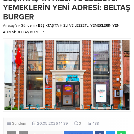
veriyoruz" ifadeleri yer aldı. CHP
Çalıştayı’nda buluştu. Bu
YEMEKLERİN YENİ ADRESİ: BELTAŞ
PM, Genel Başkan Kılıçdaroğlu
buluşmada, dijital medyanın Basın
BURGER
başkanlığında parti genel
İlan Kurumu ile olan yasal
merkezinde...
bağlantısı ele alındı ve 13 Ocak
Anasayfa
»
Gündem
»
BEŞİKTAŞ’TA HIZLI VE LEZZETLİ YEMEKLERİN YENİ
2023 tarihinde...
ADRESİ: BELTAŞ BURGER
Gündem
20.05.2026 14:39
0
438