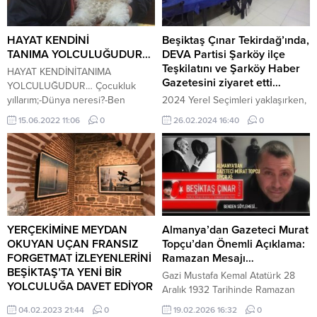
HAYAT KENDİNİ
Beşiktaş Çınar Tekirdağ’ında,
TANIMA YOLCULUĞUDUR…
DEVA Partisi Şarköy ilçe
Teşkilatını ve Şarköy Haber
HAYAT KENDİNİTANIMA
Gazetesini ziyaret etti…
YOLCULUĞUDUR… Çocukluk
yıllarım;-Dünya neresi?-Ben
2024 Yerel Seçimleri yaklaşırken,
kimim?-Neden yaşıyorum?-Neden
Beşiktaş Çınar Gazetesi, DEVA
15.06.2022 11:06
0
26.02.2024 16:40
0
öleceğim?…Sonraki yıllarda;-Üç
Partisi’ni ve Şarköy İlçe Teşkilatını
noktayım yan yana;-Doğum,
ziyaret etti. Aynı zamanda Şarköy
yaşam ölüm……Sonraki yıllarda;-
Haber Gazetesi Nuri Çağlar’ı da
Hayat belki de kendini tanıma,
ziyaret eden ekip, seçim öncesi
geliştirme, olgunlaştırma
çalışmalar hakkında bilgi
yolculuğudur……Bu aşamalardan
alışverişinde bulundu.”
sonra vardığım sonuçlar şunlardı;-
Hayatta başarılı olan;-Hayatta
YERÇEKİMİNE MEYDAN
Almanya’dan Gazeteci Murat
mutlu olanlar;-Hayatını eserleriyle
OKUYAN UÇAN FRANSIZ
Topçu’dan Önemli Açıklama:
süsleyenler;-Kendini iyi
FORGETMAT İZLEYENLERİNİ
Ramazan Mesajı…
tanıyanlardır…Ya da en azından
BEŞİKTAŞ’TA YENİ BİR
Gazi Mustafa Kemal Atatürk 28
böyle düşünebilenlerdir……Bu
YOLCULUĞA DAVET EDİYOR
Aralık 1932 Tarihinde Ramazan
bilince ulaşamayanlar
Dans, performans, fotoğraf,
Ayı Başlamadan 1 Gün Önce
04.02.2023 21:44
0
19.02.2026 16:32
0
ise;Çevrelerindeki gizli