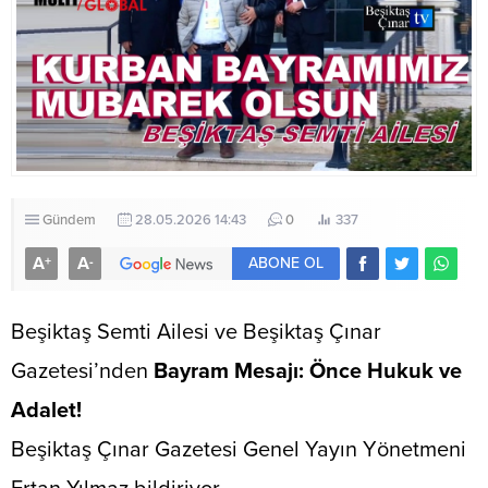
Gündem
28.05.2026 14:43
0
337
A
A
+
-
ABONE OL
Beşiktaş Semti Ailesi ve Beşiktaş Çınar
Gazetesi’nden
Bayram Mesajı: Önce Hukuk ve
Adalet!
​Beşiktaş Çınar Gazetesi Genel Yayın Yönetmeni