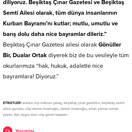
diliyoruz.
Beşiktaş Çınar Gazetesi
ve Beşiktaş
Semti Ailesi olarak, tüm dünya insanlarının
Kurban Bayramı’nı kutlar; mutlu, umutlu ve
barış dolu daha nice bayramlar dileriz.”
​Beşiktaş Çınar Gazetesi ailesi olarak
​ Gönüller
Bir, Dualar Ortak
diyerek biz de bu vesileyle tüm
okurlarımıza “hak, hukuk, adaletle nice
bayramlara! Diyoruz.”
ETİKETLER:
ankara chp mahsur yavaş
,
beşiktaş çınar gazetesi
,
beşiktaş semti
ailesi gurubu
,
chp ekrem imamoğlu
,
ekrem imamoğlu
,
ertan yılmaz roman
yazarı
,
ibb
,
özgür özer chp genel başkanı
Yorumlar