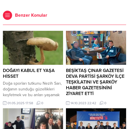
Benzer Konular
DOĞAYI KABUL ET YAŞA
BEŞİKTAŞ ÇINAR GAZETESİ
HİSSET
DEVA PARTİSİ ŞARKÖY İLÇE
TEŞKİLATINI VE ŞARKÖY
Doğa sporları tutkunu Nezih Sarı,
HABER GAZETESİNİNİ
doğanın sunduğu güzellikleri
ZİYARET ETTİ
keşfetmek ve bu anları yaşamak
için herkesi doğaya davet ediyor.
Beşiktaş Çınar Gazetesi Tekirdağ
01.05.2025 17:58
0
14.10.2023 22:42
0
Hasar, doğada bırakılan izlerin,
Şarköy Deva Partisi ilçe Başkan
gelecekte yeni keşiflere ilham
yardımcısı Ayten Çağlar’ı ve
vereceğini vurguluyor. Doğayı
Şarköy Haber Gazetesi Nuri
kabul edip, onun sunduğu eşsiz
Çağlar’ı ziyaret etti… Ertan Yılmaz: