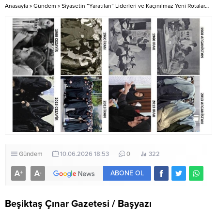
Bakanımız Sn.Mehmet...
Anasayfa
»
Gündem
»
​Siyasetin “Yaratılan” Liderleri ve Kaçınılmaz Yeni Rotalar…
Gündem
10.06.2026 18:53
0
322
A
A
+
-
ABONE OL
Beşiktaş Çınar Gazetesi / Başyazı