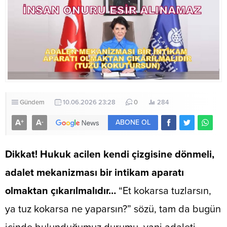
Gündem
10.06.2026 23:28
0
284
A
A
+
-
ABONE OL
Dikkat! Hukuk acilen kendi çizgisine dönmeli,
adalet mekanizması bir intikam aparatı
olmaktan çıkarılmalıdır…
“Et kokarsa tuzlarsın,
ya tuz kokarsa ne yaparsın?” sözü, tam da bugün