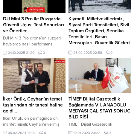
DJI Mini 3 Pro ile Rüzgarda
Kıymetli Milletvekillerimiz,
Güvenli Uçuş: Test Sonuçları
Siyasi Parti Temsilcileri, Sivil
ve Öneriler…
Toplum Örgütleri, Sendika
Temsilcileri, Basın
DJI Mini 3 Pro drone’un rüzgarlı
Mensupları, Güvenlik Güçleri
havalarda nasıl performans
ve Kıymetli Dava
gösterdiğini test ettik. Elde
04.10.2025 21:20
0
25.02.2025 22:56
0
Arkadaşlarım…
ettiğimiz bulgular ve aldığımız
güvenlik önlemleri hakkında
Kıymetli Milletvekillerimiz,Siyasi
kıssadan hisse sizleri
Parti Temsilcileri,Sivil Toplum
bilgilendirmek istiyoruz. Rüzgarlı
Örgütleri,Sendika
havalarda drone’un uçuş süresi
Temsilcileri,Basın
genellikle 30 dakikanın üzerinde
Mensupları,Güvenlik Güçleri ve
olsa da, rüzgarın şiddeti uçuş
Kıymetli Dava Arkadaşlarım,
süresini etkileyebilir. Güvenli
Hepiniz, bugün burada, haklı
İlker Önük, Ceyhan’ın temel
TİMEF Dijital Gazetecilik
uçuş için, drone’un pil seviyesini
mücadelemize ses vermek için
taşlarından bir tanesi haline
Bağlamında VII. ANADOLU
sürekli kontrol etmek...
bir araya geldiğiniz için hoş
geldi…
MEDYASI ÇALIŞTAYI SONUÇ
geldiniz! Bugün burada yalnızca
BİLDİRİSİ
İlker Önük, on parmağında on
bir mağduriyetin değil, yıllardır
marifet misali; Ceyhan’a vermiş
TİMEF Dijital Gazetecilik
görmezden gelinen bir
olduğu hizmetleriyle adeta
Bağlamında VII. ANADOLU
05.02.2024 16:04
0
10.01.2023 23:22
0
adaletsizliğin çığlığıyız! Bizler,