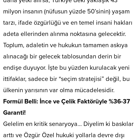
daha yetki alırsa, Türkiye’deki yaklaşık 43
milyon insanın (nüfusun yüzde 50’sinin) yaşam
tarzı, ifade özgürlüğü ve en temel insani hakları
adeta ellerinden alınma noktasına gelecektir.
Toplum, adaletin ve hukukun tamamen askıya
alınacağı bir gelecek tablosundan derin bir
endişe duyuyor. İşte bu yüzden kurulacak yeni
ittifaklar, sadece bir “seçim stratejisi” değil, bu
ülkenin yarısının var olma mücadelesidir.
​Formül Belli: İnce ve Çelik Faktörüyle %36-37
Garanti!
​Gelelim en kritik senaryoya… Diyelim ki baskılar
arttı ve Özgür Özel hukuki yollarla devre dışı