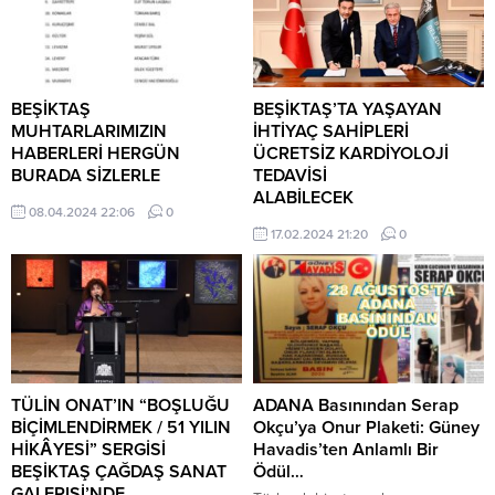
BEŞİKTAŞ
BEŞİKTAŞ’TA YAŞAYAN
MUHTARLARIMIZIN
İHTİYAÇ SAHİPLERİ
HABERLERİ HERGÜN
ÜCRETSİZ KARDİYOLOJİ
BURADA SİZLERLE
TEDAVİSİ
ALABİLECEK
08.04.2024 22:06
0
Beşiktaş Belediyesi, ilçede
17.02.2024 21:20
0
yaşayan ve kalp sağlığı hizmeti
almak isteyen ihtiyaç sahibi
komşuları içinTürk Kalp Vakfı ile
bir protokol imzaladı. Beşiktaş’ta
yaşayan ihtiyaç sahipleri yapılan
protokolçerçevesinde Türk Kalp
Vakfı’ndan ücretsiz kardiyoloji
tedavisi alabilecek. Protokol,
TÜLİN ONAT’IN “BOŞLUĞU
ADANA Basınından Serap
Beşiktaş BelediyeBaşkanı Rıza
BİÇİMLENDİRMEK / 51 YILIN
Okçu’ya Onur Plaketi: Güney
Akpolat ve Türk Kalp Vakfı
HİKÂYESİ” SERGİSİ
Havadis’ten Anlamlı Bir
Başkanı Kenan Güven’in
BEŞİKTAŞ ÇAĞDAŞ SANAT
Ödül…
imzalarıyla yürürlüğe
GALERISİ’NDE…