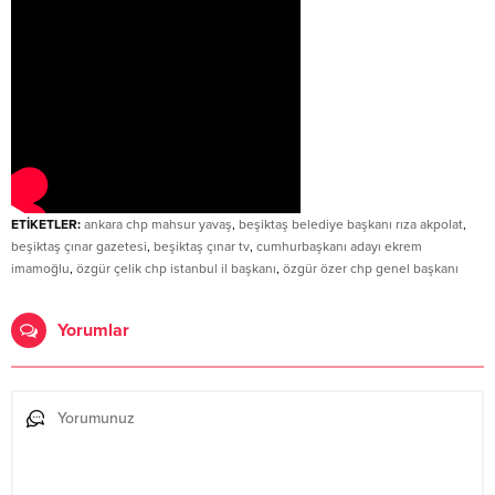
ETİKETLER:
ankara chp mahsur yavaş
,
beşiktaş belediye başkanı rıza akpolat
,
beşiktaş çınar gazetesi
,
beşiktaş çınar tv
,
cumhurbaşkanı adayı ekrem
imamoğlu
,
özgür çelik chp istanbul il başkanı
,
özgür özer chp genel başkanı
Yorumlar