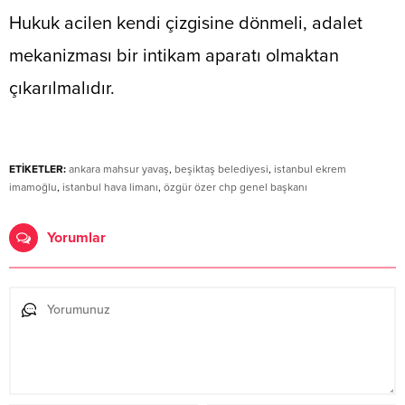
Hukuk acilen kendi çizgisine dönmeli, adalet
mekanizması bir intikam aparatı olmaktan
çıkarılmalıdır.
ETİKETLER:
ankara mahsur yavaş
,
beşiktaş belediyesi
,
istanbul ekrem
imamoğlu
,
istanbul hava limanı
,
özgür özer chp genel başkanı
Yorumlar