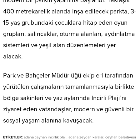
modern bir parkın yapımına başlandı. Yaklaşık
400 metrekarelik alanda inşa edilecek parkta, 3-
15 yaş grubundaki çocuklara hitap eden oyun
grupları, salıncaklar, oturma alanları, aydınlatma
sistemleri ve yeşil alan düzenlemeleri yer
alacak.
Park ve Bahçeler Müdürlüğü ekipleri tarafından
yürütülen çalışmaların tamamlanmasıyla birlikte
bölge sakinleri ve yaz aylarında İncirli Plajı’nı
ziyaret eden vatandaşlar, modern ve güvenli bir
sosyal yaşam alanına kavuşacak.
ETİKETLER:
adana ceyhan incirlik plajı
,
adana zeydan karalar
,
ceyhan belediyesi