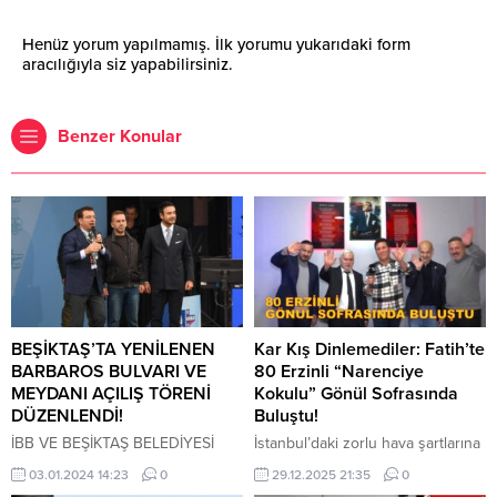
Henüz yorum yapılmamış. İlk yorumu yukarıdaki form
aracılığıyla siz yapabilirsiniz.
Benzer Konular
BEŞİKTAŞ’TA YENİLENEN
Kar Kış Dinlemediler: Fatih’te
BARBAROS BULVARI VE
80 Erzinli “Narenciye
MEYDANI AÇILIŞ TÖRENİ
Kokulu” Gönül Sofrasında
DÜZENLENDİ!
Buluştu!
İBB VE BEŞİKTAŞ BELEDİYESİ
​İstanbul’daki zorlu hava şartlarına
YENİLENEN BARBAROS BULVARI
rağmen 80’den fazla Erzinli,
03.01.2024 14:23
0
29.12.2025 21:35
0
VEMEYDANI İÇİN AÇILIŞ TÖRENİ
Fatih’teki dayanışma yemeğinde