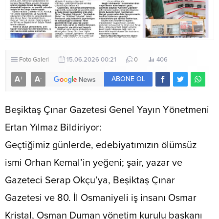
Foto Galeri
15.06.2026 00:21
0
406
A
A
+
-
ABONE OL
​Beşiktaş Çınar Gazetesi Genel Yayın Yönetmeni
Ertan Yılmaz Bildiriyor:
​Geçtiğimiz günlerde, edebiyatımızın ölümsüz
ismi Orhan Kemal’in yeğeni; şair, yazar ve
Gazeteci Serap Okçu’ya, Beşiktaş Çınar
Gazetesi ve 80. İl Osmaniyeli iş insanı Osmar
Kristal, Osman Duman yönetim kurulu başkanı