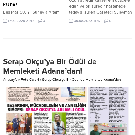
Uzun süredir kanserle mücadele
KUPA!
eden ve bir süredir hastanede
​Beşiktaş 50. Yıl Süheyla Artam
tedavisi süren Gazeteci Süleyman
İlkokulu öğrencisi 10 yaşındaki
Özışık vefat etti. Süleyman
17.04.2026 21:42
0
05.08.2023 11:47
0
Pars Gözlüklü, satranç
Özışık’ın vefat haberini Hadi
tahtasındaki hamleleriyle ilçemizin
Özışık “Innâ lillâhi we innâ ileyhi
gururu olmaya devam ediyor.
raciun. Kardeşim Süleyman
Geçtiğimiz yıl grubu ile kazandığı
Özışık’ı kaybettik” sözleriyle
birinciliğin ardından bu yıl da
duyurdu. Bir süredir hastanede
kürsüdeki yerini koruyan genç
kanser tedavisi gören Gazeteci
Serap Okçu’ya Bir Ödül de
yetenek, dijital dünyanın
Süleyman Özışık vefat etti.
kıskacındaki yaşıtlarına “spor ve
Memleketi Adana’dan!
zeka” dolu muazzam bir örnek
teşkil ediyor. İSTANBUL /
Anasayfa
»
Foto Galeri
»
Serap Okçu’ya Bir Ödül de Memleketi Adana’dan!
BEŞİKTAŞ...