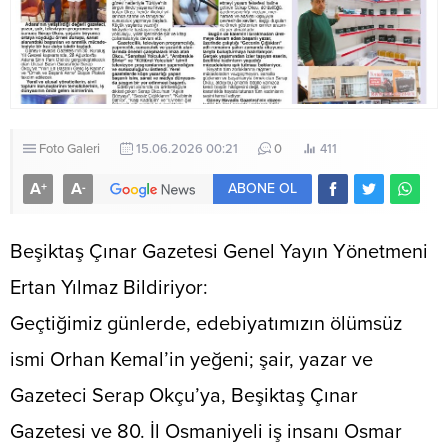
Foto Galeri
15.06.2026 00:21
0
411
A
A
+
-
ABONE OL
​Beşiktaş Çınar Gazetesi Genel Yayın Yönetmeni
Ertan Yılmaz Bildiriyor:
​Geçtiğimiz günlerde, edebiyatımızın ölümsüz
ismi Orhan Kemal’in yeğeni; şair, yazar ve
Gazeteci Serap Okçu’ya, Beşiktaş Çınar
Gazetesi ve 80. İl Osmaniyeli iş insanı Osmar