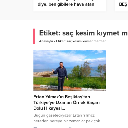
diye, ben gibilere hava atan
BEŞ
çalı çırpılar…
EĞL
Etiket:
saç kesim kıymet 
Anasayfa
»
Etiket: saç kesim kıymet mermer
Ertan Yılmaz’ın Beşiktaş’tan
Türkiye’ye Uzanan Örnek Başarı
Dolu Hikayesi…
Bugün gazeteci/yazar Ertan Yılmaz;
nereden nereye bir zamanlar pek çok
ünlü mankenlerin sanatçıların saçlarını