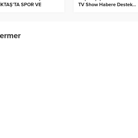
İKTAŞ’TA SPOR VE
TV Show Habere Destek…
ENCEYİ BİR ARAYAGETİRDİ
mermer