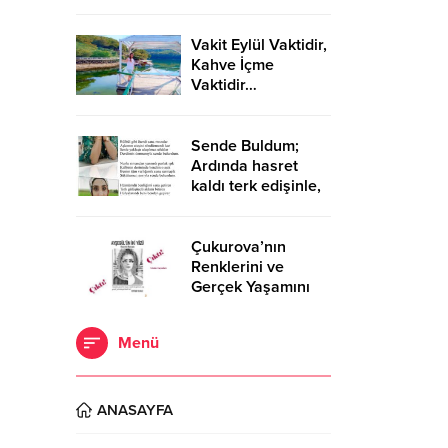
ZAFERİNİ
KUTLARKEN!..
Vakit Eylül Vaktidir,
Kahve İçme
Vaktidir…
Sende Buldum;
Ardında hasret
kaldı terk edişinle,
Bıraktın beni isyan
eden yüreğimle,
Açıldı yaralarım
Çukurova’nın
senin elinle…
Renklerini ve
Gerçek Yaşamını
Anlatan Roman:
“Ayşegül’ün İki
Menü
Yüzü” Cinius
Yayınları’ndan
Çıktı!
ANASAYFA