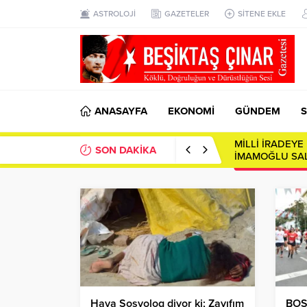
ASTROLOJİ
GAZETELER
SİTENE EKLE
ANASAYFA
EKONOMİ
GÜNDEM
S
MİLLİ İRADEY
SON DAKİKA
İMAMOĞLU SAL
Hava Sosyolog diyor ki; Zayıfım
BOS