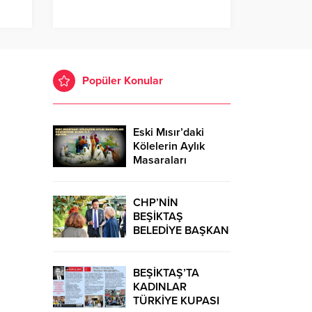
Popüler Konular
Eski Mısır’daki
Kölelerin Aylık
Masaraları
Günümüzde
30.000 TL’Yİ
Aşıyor…
CHP’NİN
BEŞİKTAŞ
BELEDİYE BAŞKAN
ADAYI RIZA
AKPOLAT OLDU
BEŞİKTAŞ’TA
KADINLAR
TÜRKİYE KUPASI