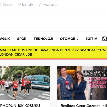
ÜYELİK
İLETİŞİM
YAZARLAR
AĞLIK
SPOR
TEKNOLOJİ
OTOMOBİL
EĞİTİM
E MAHKEME DUVARI! İBB DAVASINDA BENZERSİZ SKANDAL: CUM
ONDAN ÇIKARILDI!
PHORUN 10K KOŞUSU
Beşiktaş Çınar Gazetesi’n