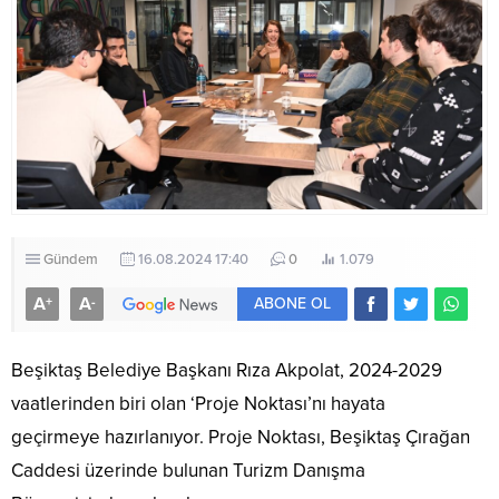
Gündem
16.08.2024 17:40
0
1.079
A
A
+
-
ABONE OL
Beşiktaş Belediye Başkanı Rıza Akpolat, 2024-2029
vaatlerinden biri olan ‘Proje Noktası’nı hayata
geçirmeye hazırlanıyor. Proje Noktası, Beşiktaş Çırağan
Caddesi üzerinde bulunan Turizm Danışma