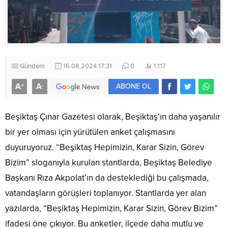
Gündem
16.08.2024 17:31
0
1.117
A
A
+
-
ABONE OL
Beşiktaş Çınar Gazetesi olarak, Beşiktaş’ın daha yaşanılır
bir yer olması için yürütülen anket çalışmasını
duyuruyoruz. “Beşiktaş Hepimizin, Karar Sizin, Görev
Bizim” sloganıyla kurulan stantlarda, Beşiktaş Belediye
Başkanı Rıza Akpolat’ın da desteklediği bu çalışmada,
vatandaşların görüşleri toplanıyor. Stantlarda yer alan
yazılarda, “Beşiktaş Hepimizin, Karar Sizin, Görev Bizim”
ifadesi öne çıkıyor. Bu anketler, ilçede daha mutlu ve