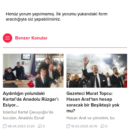
Henüz yorum yapılmamış. İlk yorumu yukarıdaki form
aracılığıyla siz yapabilirsiniz.
Benzer Konular
Aydınlığın yolundaki
Gazeteci Murat Topcu:
Kartal’da Anadolu Rüzgar’ı
Hasan Arat’tan hesap
Esiyor…
soracak bir Beşiktaşlı yok
mu?
İstanbul Kartal Çavuşoğlu’da
kurulan, Anadolu Esnaf
Hasan Arat ve yönetimi, bu
Dayanışma Derneği Başkanı Uğur
enkazı devraldıktan sonra çözüm
08.04.2023 21:20
0
10.02.2025 20:15
0
Gürü, Başkan Yardımcısı Ayhan,
üretmek yerine, taraftara umut