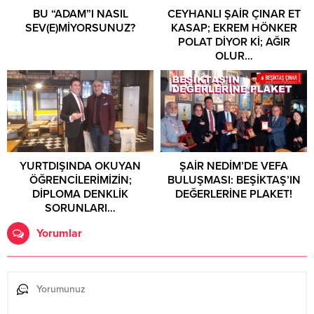
BU “ADAM”I NASIL
CEYHANLI ŞAİR ÇINAR ET
SEV(E)MİYORSUNUZ?
KASAP; EKREM HÖNKER
POLAT DİYOR Kİ; AĞIR
OLUR…
YURTDIŞINDA OKUYAN
​ŞAİR NEDİM’DE VEFA
ÖĞRENCİLERİMİZİN;
BULUŞMASI: BEŞİKTAŞ’IN
DİPLOMA DENKLİK
DEĞERLERİNE PLAKET!
SORUNLARI…
Yorumlar