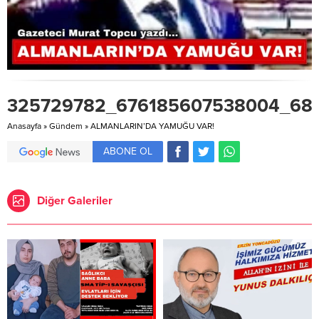
325729782_676185607538004_68
Anasayfa
»
Gündem
»
ALMANLARIN’DA YAMUĞU VAR!
ABONE OL
Diğer Galeriler