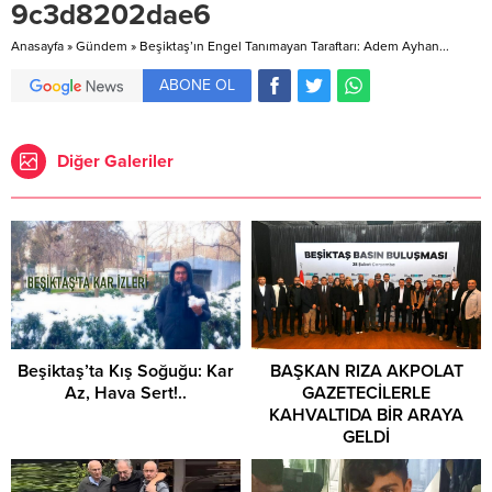
9c3d8202dae6
Anasayfa
»
Gündem
»
Beşiktaş’ın Engel Tanımayan Taraftarı: Adem Ayhan...
ABONE OL
Diğer Galeriler
Beşiktaş’ta Kış Soğuğu: Kar
BAŞKAN RIZA AKPOLAT
Az, Hava Sert!..
GAZETECİLERLE
KAHVALTIDA BİR ARAYA
GELDİ