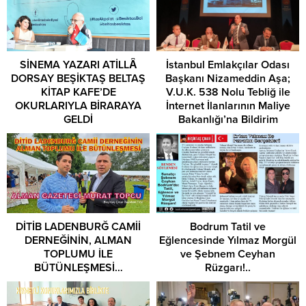
SİNEMA YAZARI ATİLLÂ
İstanbul Emlakçılar Odası
DORSAY BEŞİKTAŞ BELTAŞ
Başkanı Nizameddin Aşa;
KİTAP KAFE’DE
V.U.K. 538 Nolu Tebliğ ile
OKURLARIYLA BİRARAYA
İnternet İlanlarının Maliye
GELDİ
Bakanlığı’na Bildirim
Zorunluluğu
DİTİB LADENBURĞ CAMİİ
Bodrum Tatil ve
DERNEĞİNİN, ALMAN
Eğlencesinde Yılmaz Morgül
TOPLUMU İLE
ve Şebnem Ceyhan
BÜTÜNLEŞMESİ…
Rüzgarı!..