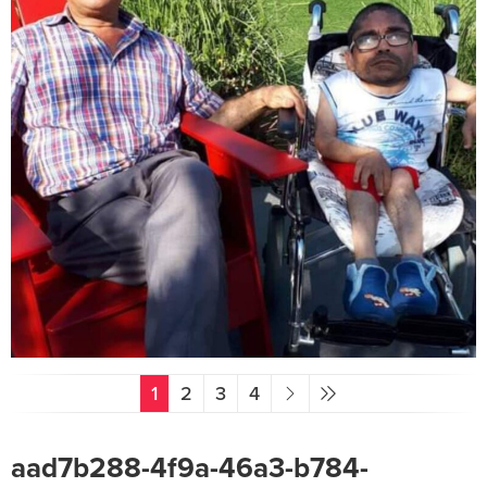
1
2
3
4
aad7b288-4f9a-46a3-b784-