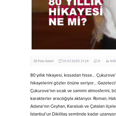
Foto Galeri
01.07.2025 21:26
0
845
80 yıllık hikayesi, kıssadan hisse… Çukurova
hikayelerini gözler önüne seriyor… Gazeteci/y
Çukurova’nın sıcak ve samimi atmosferini, b
karakterler aracılığıyla aktarıyor. Roman, Hat
Adana’nın Ceyhan, Karaisalı ve Çatalan ilçel
İstanbul’un Dikilitaş semtinde kadar uzanıyor,