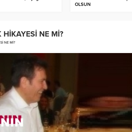
OLSUN
 HİKAYESİ NE Mİ?
Sİ NE Mİ?
￼Ceyhanlı Vedat Özb
Popo estetiği yaptıran ünlüler!
ki…