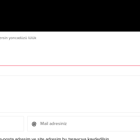
ersin yoncadüzü lülük
e-posta adresim ve site adresim bu tarayıcıya kaydedilsin.