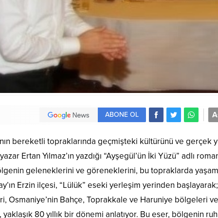
A
ABONE OL
’nın bereketli topraklarında geçmişteki kültürünü ve gerçek
azar Ertan Yılmaz’ın yazdığı “Ayşegül’ün İki Yüzü” adlı roma
ölgenin geleneklerini ve göreneklerini, bu topraklarda yaşam
ay’ın Erzin ilçesi, “Lülük” eseki yerleşim yerinden başlayarak;
eri, Osmaniye’nin Bahçe, Toprakkale ve Haruniye bölgeleri v
 yaklaşık 80 yıllık bir dönemi anlatıyor. Bu eser, bölgenin ru