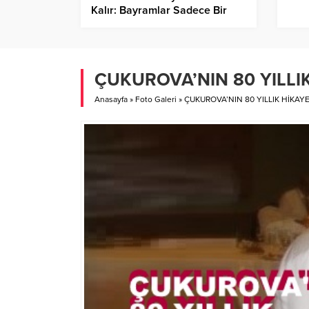
Kalır: Bayramlar Sadece Bir
Tatil Değil, Aynı Zamanda Bir
Vicdan Muhasebesidir…
ÇUKUROVA’NIN 80 YILLIK
Anasayfa
»
Foto Galeri
»
ÇUKUROVA’NIN 80 YILLIK HİKAYE
Gaziantep İslahiye’de Yetişen
an Krause, Biyografi…
Antep Karası Parmak Üzümü…