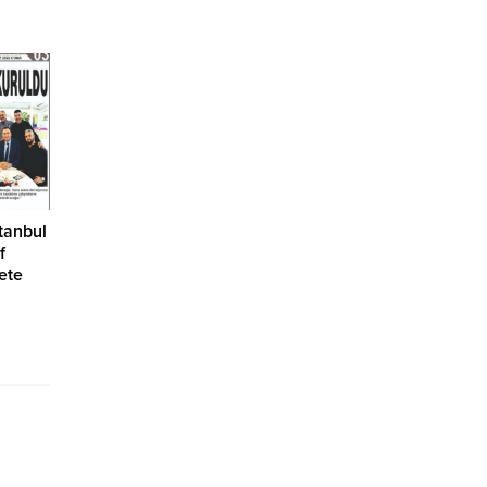
tanbul
f
ete