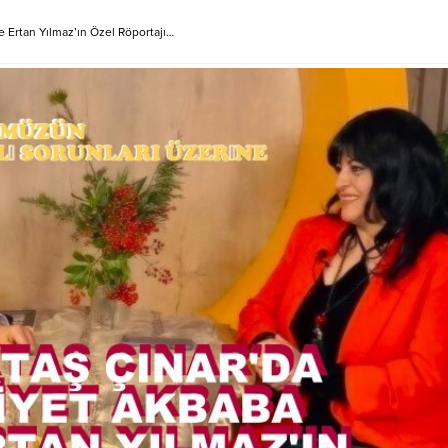
e Ertan Yılmaz’ın Özel Röportajı…