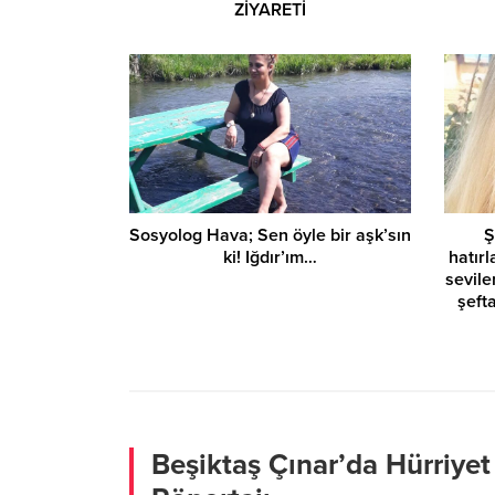
ZİYARETİ
Sosyolog Hava; Sen öyle bir aşk’sın
Ş
ki! Iğdır’ım…
hatır
sevile
şeft
Beşiktaş Çınar’da Hürriyet