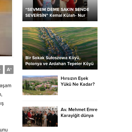
“SEVMEM DEME SAKIN SENDE
SEVERSİN” Kemal Külah- Nur
Parlar
Bir Sokak Sułoszowa Köyü,
Polonya ve Ardahan Tepeler Köyü
A
2 Kare…
-
+
Hırsızın Eşek
Yükü Ne Kadar?
 yaşam
n,
ış
Av. Mehmet Emre
Karayiğit dünya
e
evine girdi…
hunu