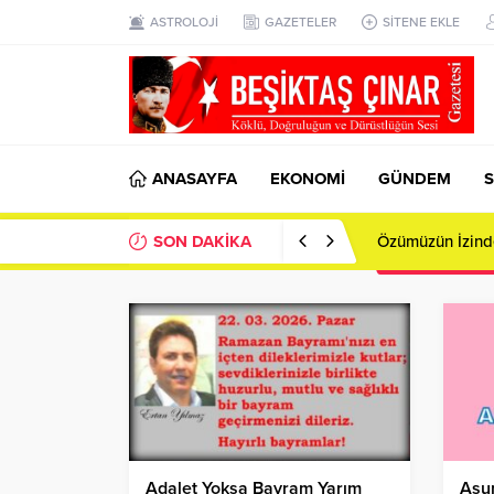
ASTROLOJİ
GAZETELER
SİTENE EKLE
ANASAYFA
EKONOMİ
GÜNDEM
S
SON DAKİKA
Bursa’da Toplu 
Adalet Yoksa Bayram Yarım
Asu