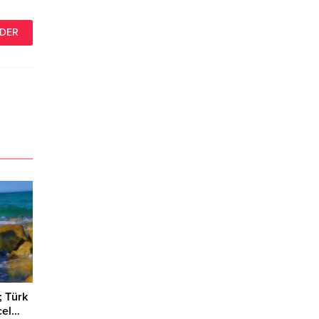
; Türk
cel…