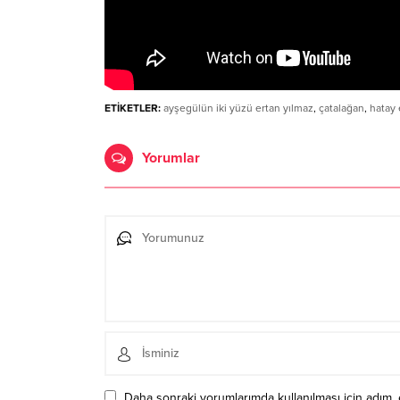
ETİKETLER:
ayşegülün iki yüzü ertan yılmaz
,
çatalağan
,
hatay 
Yorumlar
Daha sonraki yorumlarımda kullanılması için adım, 