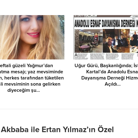
eftali güzeli Yağmur’dan
Uğur Gürü, Başkanlığında; İs
latma mesajı; yaz mevsiminde
Kartal’da Anadolu Esna
n, herkes tarafından tüketilen
Dayanışma Derneği Hizm
ali mevsiminin sona gelirken
Açıldı…
diyeceğim şu…
 Akbaba ile Ertan Yılmaz’ın Özel