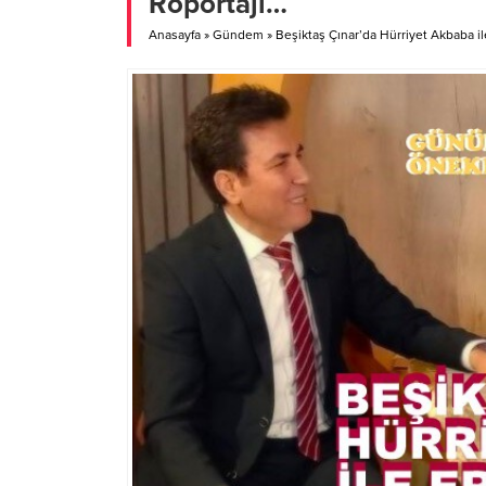
Röportajı…
Anasayfa
»
Gündem
»
Beşiktaş Çınar’da Hürriyet Akbaba il