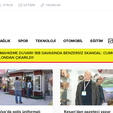
ÜYELİK
İLETİŞİM
YAZARLAR
AĞLIK
SPOR
TEKNOLOJİ
OTOMOBİL
EĞİTİM
E MAHKEME DUVARI! İBB DAVASINDA BENZERSİZ SKANDAL: CUM
ONDAN ÇIKARILDI!
lya’da polis üniformalı
Keşan’dan gazeteci yazar