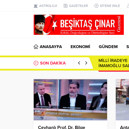
ASTROLOJİ
GAZETELER
SİTENE EKLE
ANASAYFA
EKONOMİ
GÜNDEM
S
MİLLİ İRADEY
SON DAKİKA
İMAMOĞLU SAL
Ceyhanlı Prof. Dr. Bilge
Anta