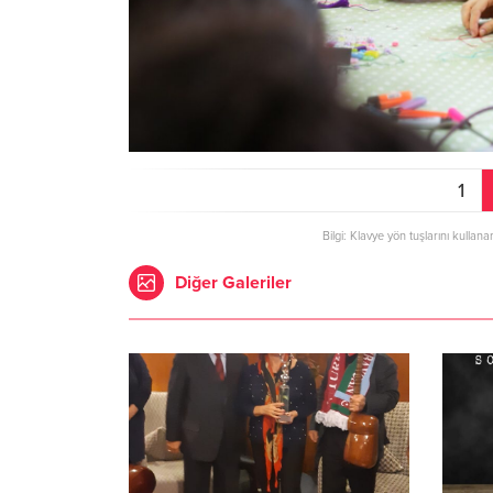
1
Bilgi: Klavye yön tuşlarını kullana
Diğer Galeriler