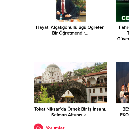
Hayat, Alçakgönüllülüğü Öğreten
Fahre
Bir Öğretmendir…
Güven
Tokat Niksar’da Örnek Bir iş İnsanı,
BE
Selman Altunışık…
EKO
Yorumlar