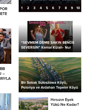
2
1
3
4
5
6
7
8
9
10
SPOR
METE
“SEVMEM DEME SAKIN SENDE
SEVERSİN” Kemal Külah- Nur
Parlar
İBB
U –
ARIYLA
Bir Sokak Sułoszowa Köyü,
Polonya ve Ardahan Tepeler Köyü
2 Kare…
Hırsızın Eşek
Yükü Ne Kadar?