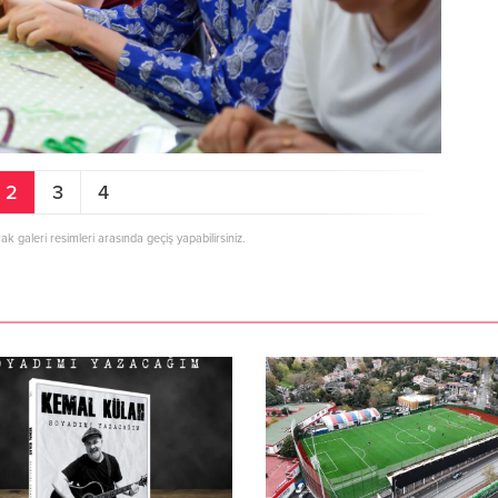
2
3
4
rak galeri resimleri arasında geçiş yapabilirsiniz.
Asuman Krause, Biyog