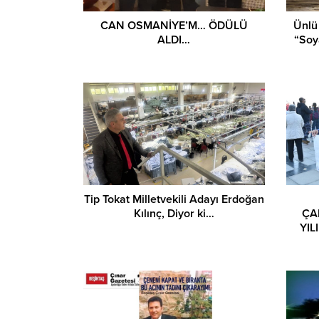
CAN OSMANİYE’M… ÖDÜLÜ
Ünlü
ALDI…
“Soy
Tip Tokat Milletvekili Adayı Erdoğan
Kılınç, Diyor ki…
ÇA
YIL