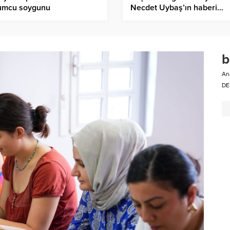
umcu soygunu
Necdet Uybaş’ın haberi…
b
An
DE