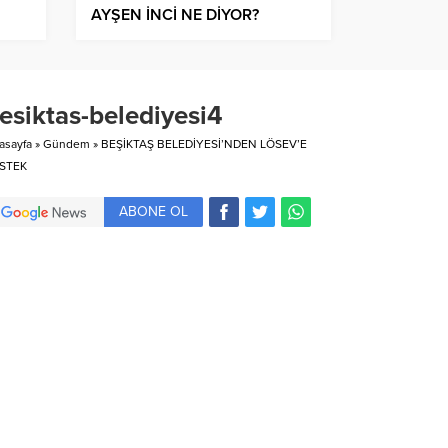
AYŞEN İNCİ NE DİYOR?
esiktas-belediyesi4
asayfa
»
Gündem
»
BEŞİKTAŞ BELEDİYESİ’NDEN LÖSEV’E
STEK
ABONE OL