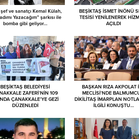
 şef ve sanatçı Kemal Külah,
BEŞİKTAŞ İSMET İNÖNÜ 
adımı Yazacağım” şarkısı ile
TESİSİ YENİLENEREK HİZ
bomba gibi geliyor…
AÇILDI
BEŞİKTAŞ BELEDİYESİ
BAŞKAN RIZA AKPOLAT 
NAKKALE ZAFERİ’NİN 109
MECLİSİ’NDE BALMUMC
INDA ÇANAKKALE’YE GEZİ
DİKİLİTAŞ İMARPLAN NOTL
DÜZENLEDİ
İLGİLİ KONUŞTU…