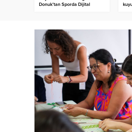
Donuk’tan Sporda Dijital
kuy
Şiddete Dikkat!