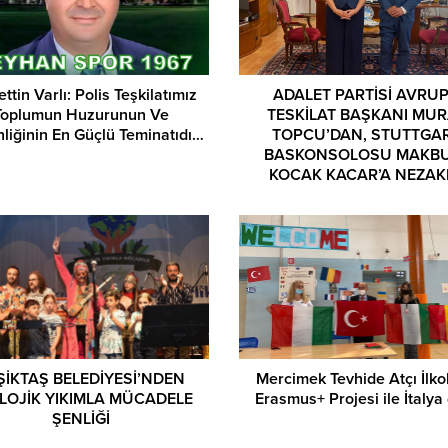
ttin Varlı: Polis Teşkilatımız
ADALET PARTİSİ AVRU
Toplumun Huzurunun Ve
TESKİLAT BAŞKANI MUR
liğinin En Güçlü Teminatıdı…
TOPCU’DAN, STUTTGA
BASKONSOLOSU MAKB
KOCAK KACAR’A NEZAK
ZİYARETİ!
ŞİKTAŞ BELEDİYESİ’NDEN
Mercimek Tevhide Atçı İlko
LOJİK YIKIMLA MÜCADELE
Erasmus+ Projesi ile İtaly
ŞENLİĞİ