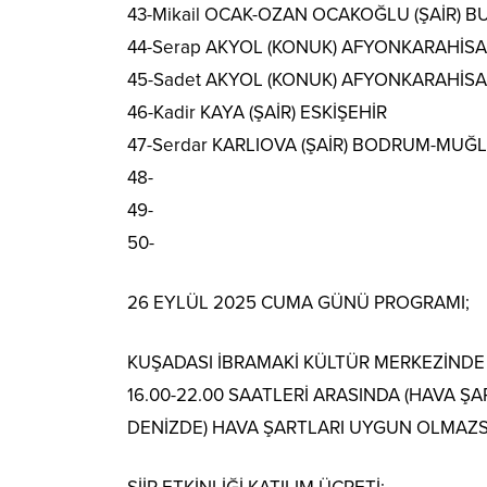
43-Mikail OCAK-OZAN OCAKOĞLU (ŞAİR) B
44-Serap AKYOL (KONUK) AFYONKARAHİS
45-Sadet AKYOL (KONUK) AFYONKARAHİS
46-Kadir KAYA (ŞAİR) ESKİŞEHİR
47-Serdar KARLIOVA (ŞAİR) BODRUM-MUĞ
48-
49-
50-
26 EYLÜL 2025 CUMA GÜNÜ PROGRAMI;
KUŞADASI İBRAMAKİ KÜLTÜR MERKEZİNDE S
16.00-22.00 SAATLERİ ARASINDA (HAVA 
DENİZDE) HAVA ŞARTLARI UYGUN OLMAZS