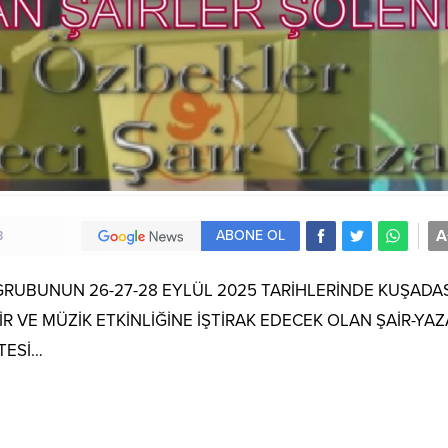
A
ABONE OL
3
GRUBUNUN 26-27-28 EYLÜL 2025 TARİHLERİNDE KUŞADAS
 VE MÜZİK ETKİNLİĞİNE İŞTİRAK EDECEK OLAN ŞAİR-YAZ
TESİ…