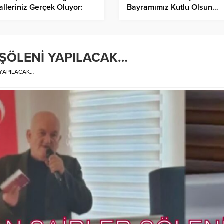
lleriniz Gerçek Oluyor:
Bayramımız Kutlu Olsun…
e Sanatında Ustalık.”
 ŞÖLENİ YAPILACAK…
 YAPILACAK…
Gaziantep İslahiye’de 
Asuman Krause, Biyografi…
Antep Karası Parmak