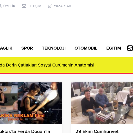
ÜYELİK
İLETİŞİM
YAZARLAR
AĞLIK
SPOR
TEKNOLOJİ
OTOMOBİL
EĞİTİM
da Derin Çatlaklar: Sosyal Çürümenin Anatomisi…
iktaş’ta Ferda Doğan’la
29 Ekim Cumhuriyet