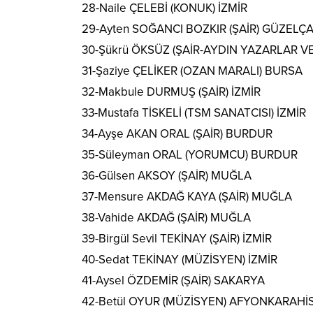
28-Naile ÇELEBİ (KONUK) İZMİR
29-Ayten SOĞANCI BOZKIR (ŞAİR) GÜZELÇ
30-Şükrü ÖKSÜZ (ŞAİR-AYDIN YAZARLAR V
31-Şaziye ÇELİKER (OZAN MARALI) BURSA
32-Makbule DURMUŞ (ŞAİR) İZMİR
33-Mustafa TİSKELİ (TSM SANATCISI) İZMİR
34-Ayşe AKAN ORAL (ŞAİR) BURDUR
35-Süleyman ORAL (YORUMCU) BURDUR
36-Gülsen AKSOY (ŞAİR) MUĞLA
37-Mensure AKDAĞ KAYA (ŞAİR) MUĞLA
38-Vahide AKDAĞ (ŞAİR) MUĞLA
39-Birgül Sevil TEKİNAY (ŞAİR) İZMİR
40-Sedat TEKİNAY (MÜZİSYEN) İZMİR
41-Aysel ÖZDEMİR (ŞAİR) SAKARYA
42-Betül OYUR (MÜZİSYEN) AFYONKARAHİ