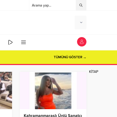
TÜMÜNÜ GÖSTER →
KİTAP
Kahramanmaraşlı Ünlü Sanatçı