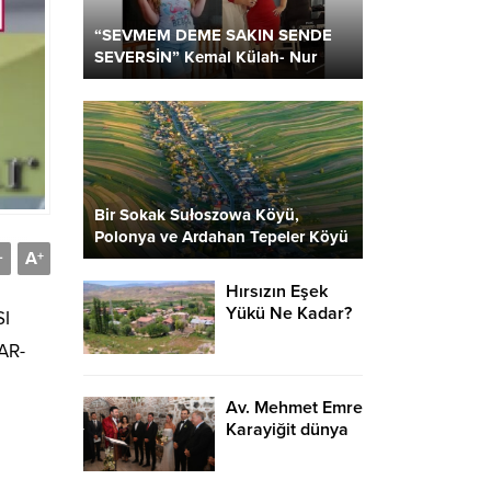
“SEVMEM DEME SAKIN SENDE
SEVERSİN” Kemal Külah- Nur
Parlar
Bir Sokak Sułoszowa Köyü,
Polonya ve Ardahan Tepeler Köyü
A
2 Kare…
-
+
Hırsızın Eşek
Yükü Ne Kadar?
I
AR-
Av. Mehmet Emre
Karayiğit dünya
evine girdi…