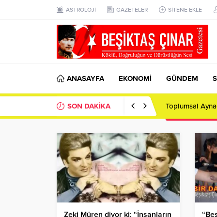
ASTROLOJİ
GAZETELER
SİTENE EKLE
ANASAYFA
EKONOMİ
GÜNDEM
S
SON DAKİKA
Toplumsal Ayna
Zeki Müren diyor ki: “İnsanların
“Beş