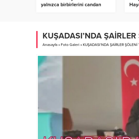
yalnızca birbirlerini candan
Haya
sevdikleri sürece var
Dövm
olabileceğine inanıyorum.
Sevgi kaybolunca bence her
şey kaybolur…
KUŞADASI’NDA ŞAİRLER
Anasayfa
»
Foto Galeri
»
KUŞADASI’NDA ŞAİRLER ŞÖLENİ