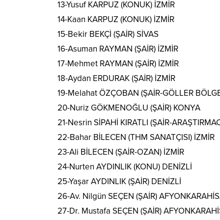
13-Yusuf KARPUZ (KONUK) İZMİR
14-Kaan KARPUZ (KONUK) İZMİR
15-Bekir BEKÇİ (ŞAİR) SİVAS
16-Asuman RAYMAN (ŞAİR) İZMİR
17-Mehmet RAYMAN (ŞAİR) İZMİR
18-Aydan ERDURAK (ŞAİR) İZMİR
19-Melahat ÖZÇOBAN (ŞAİR-GÖLLER BÖLGE
20-Nuriz GÖKMENOĞLU (ŞAİR) KONYA
21-Nesrin SİPAHİ KIRATLI (ŞAİR-ARAŞTIRM
22-Bahar BİLECEN (THM SANATÇISI) İZMİR
23-Ali BİLECEN (ŞAİR-OZAN) İZMİR
24-Nurten AYDINLIK (KONU) DENİZLİ
25-Yaşar AYDINLIK (ŞAİR) DENİZLİ
26-Av. Nilgün SEÇEN (ŞAİR) AFYONKARAHİ
27-Dr. Mustafa SEÇEN (ŞAİR) AFYONKARAH