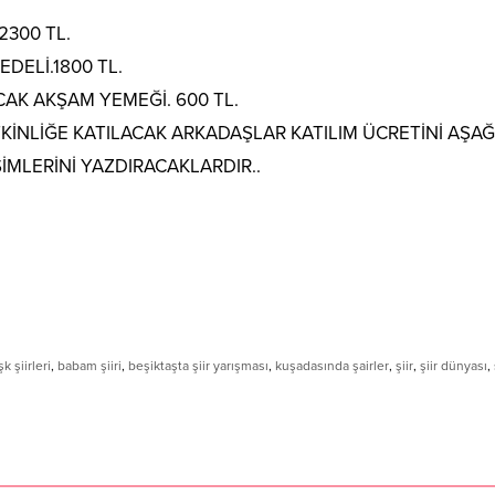
300 TL.
EDELİ.1800 TL.
AK AKŞAM YEMEĞİ. 600 TL.
İNLİĞE KATILACAK ARKADAŞLAR KATILIM ÜCRETİNİ AŞAĞ
İMLERİNİ YAZDIRACAKLARDIR..
şk şiirleri
,
babam şiiri
,
beşiktaşta şiir yarışması
,
kuşadasında şairler
,
şiir
,
şiir dünyası
,