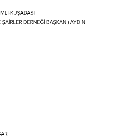
AMLI-KUŞADASI
E ŞAİRLER DERNEĞİ BAŞKANI) AYDIN
SAR