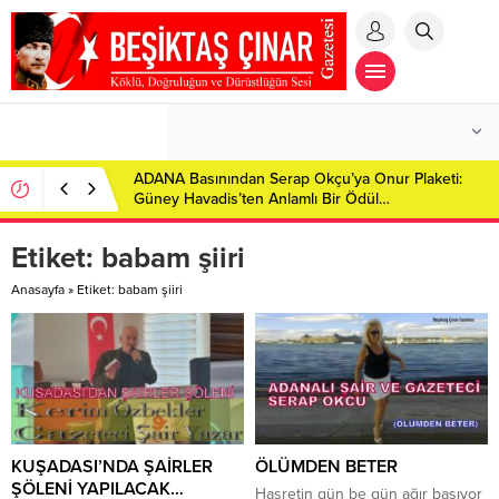
ADANA Basınından Serap Okçu’ya Onur Plaketi:
Güney Havadis’ten Anlamlı Bir Ödül…
Etiket:
babam şiiri
Anasayfa
»
Etiket: babam şiiri
KUŞADASI’NDA ŞAİRLER
ÖLÜMDEN BETER
ŞÖLENİ YAPILACAK…
Hasretin gün be gün ağır basıyor