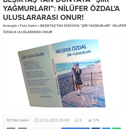
YAĞMURLARI”: NİLÜFER ÖZDAL’A
ULUSLARARASI ONUR!
Anasayfa
»
Foto Galeri
»
BEŞİKTAŞ’TAN DÜNYAYA “ŞİİR YAĞMURLARI”: NİLÜFER
ÖZDAL’A ULUSLARARASI ONUR!
Foto Galeri
22.12.2025 20:08
0
576