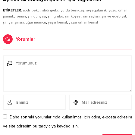
ETİKETLER:
abdi ipekci
,
abdi ipekci yurdu beşiktaş
,
ayşegülün iki yüzü
,
orhan
pamuk
,
roman
,
şiir dünyası
,
şiir grubu
,
şiir köşesi
,
şiir sayfası
,
şiir ve edebiyat
,
şiir yarışması
,
uğur mumcu
,
yaşar kemal
,
yazar orhan kemal
Yorumlar
Daha sonraki yorumlarımda kullanılması için adım, e-posta adresim
ve site adresim bu tarayıcıya kaydedilsin.