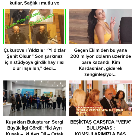
kutlar, Sağlıklı mutlu ve
huzurlu nice yıllar dilerim,”
dedi.
Çukurovalı Yıldızlar “Yıldızlar
Geçen Ekim’den bu yana
Şahit Olsun” Son şarkımız
200 milyon doların üzerinde
için stüdyoya girdik hayırlısı
para kazandı: Kim
olur inşallah,” dedi…
Kardashian, giderek
zenginleşiyor…
Kuşakları Buluşturan Sergi
​BEŞİKTAŞ ÇARŞI’DA “VEFA”
Büyük İlgi Gördü: “İki Ayrı
BULUŞMASI:
Kuşak – İki Ayrı Dil – Ortak
KOMŞULARIMIZLA BAŞ