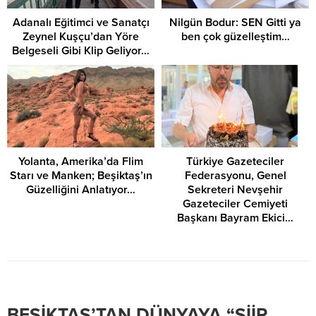
Adanalı Eğitimci ve Sanatçı
Nilgün Bodur: SEN Gitti ya
Zeynel Kuşçu’dan Yöre
ben çok güzelleştim…
Belgeseli Gibi Klip Geliyor…
Yolanta, Amerika’da Flim
Türkiye Gazeteciler
Starı ve Manken; Beşiktaş’ın
Federasyonu, Genel
Güzelliğini Anlatıyor…
Sekreteri Nevşehir
Gazeteciler Cemiyeti
Başkanı Bayram Ekici…
BEŞİKTAŞ’TAN DÜNYAYA “ŞİİR