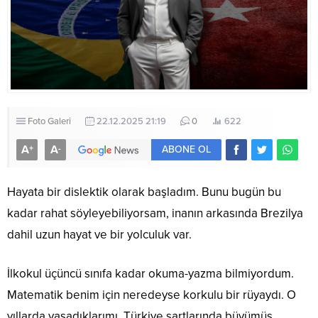
Foto Galeri
22.12.2025 21:19
0
622
A
A
+
-
ABONE OL
Hayata bir dislektik olarak başladım. Bunu bugün bu
kadar rahat söyleyebiliyorsam, inanın arkasında Brezilya
dahil uzun hayat ve bir yolculuk var.
İlkokul üçüncü sınıfa kadar okuma-yazma bilmiyordum.
Matematik benim için neredeyse korkulu bir rüyaydı. O
yıllarda yaşadıklarımı, Türkiye şartlarında büyümüş