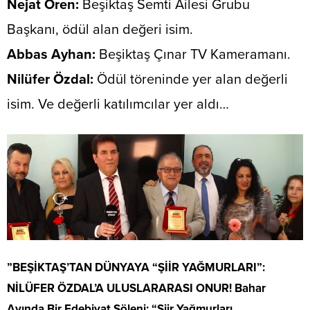
​Nejat Ören:
Beşiktaş Semti Ailesi Grubu
Başkanı, ödül alan değeri isim.
​Abbas Ayhan:
Beşiktaş Çınar TV Kameramanı.
​Nilüfer Özdal:
Ödül töreninde yer alan değerli
isim. Ve değerli katılımcılar yer aldı…
”BEŞİKTAŞ’TAN DÜNYAYA “ŞİİR YAĞMURLARI”:
NİLÜFER ÖZDAL’A ULUSLARARASI ONUR!
​
Bahar
Ayında Bir Edebiyat Şöleni: “Şiir Yağmurları