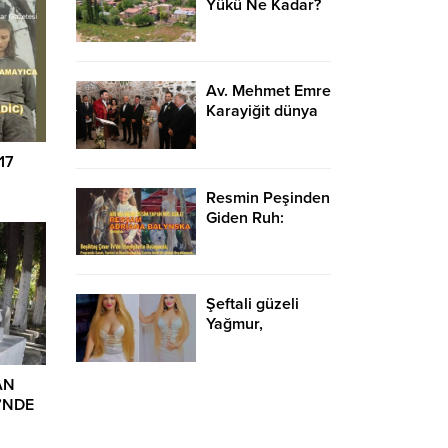
Yükü Ne Kadar?
Av. Mehmet Emre
Karayiğit dünya
evine girdi…
17
Resmin Peşinden
Giden Ruh:
Adriana
Balynska’ın
Sanat
Yolculuğu…
Şeftali güzeli
Yağmur,
misafirliğe veya
hasta ziyaretine
giderken; kola
AN
veya fanta yerine
’NDE
bir kilo şeftali
yada suyu alalım,