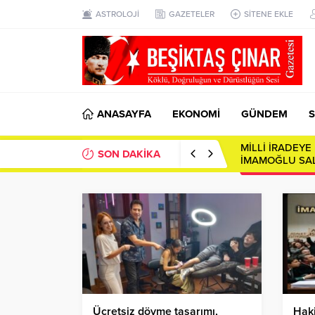
ASTROLOJİ
GAZETELER
SİTENE EKLE
ANASAYFA
EKONOMİ
GÜNDEM
S
SON DAKİKA
Toplumsal Ayna
Ücretsiz dövme tasarımı,
Haki