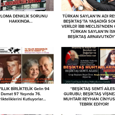
Asuman Krause, Biyog
PLOMA DENKLİK SORUNU
TÜRKAN SAYLAN’IN ADI R
HAKKINDA…
BEŞİKTAŞ’TA YAŞADIĞI S
VERİLDİ! İBB MECLİSİ’NDEN 
TÜRKAN SAYLAN’IN İS
BEŞİKTAŞ ARNAVUTKÖY
YAŞAYACAK
YILLIK BİRLİKTELİK Gelin 94
“BEŞİKTAŞ SEMTİ AİLES
Damat 97 Yaşında 76.
GURUBU; BEŞİKTAŞ VİŞN
rlikteliklerini Kutluyorlar…
MUHTARI REYHAN CİNYUS
TEBRİK EDİYOR!