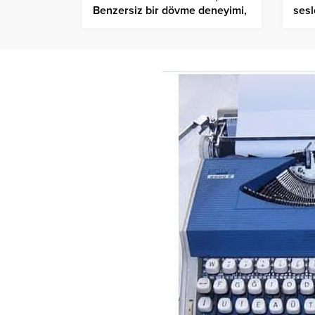
Benzersiz bir dövme deneyimi,
sesl
Beşiktaş’ta… Free tattoo
“Ek
design in…