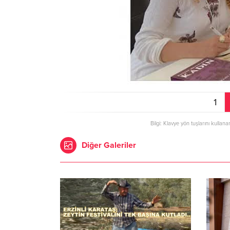
1
Bilgi: Klavye yön tuşlarını kullana
Diğer Galeriler