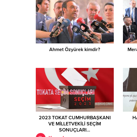
Ahmet Özyürek kimdir?
Mera
2023 TOKAT CUMHURBAŞKANI
H
VE MİLLETVEKİLİ SEÇİM
SONUÇLARI…