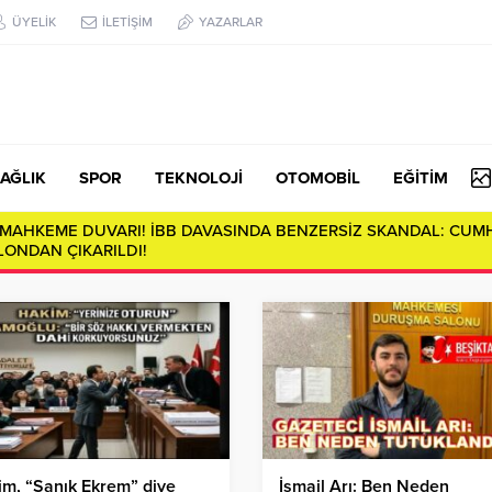
ÜYELİK
İLETİŞİM
YAZARLAR
AĞLIK
SPOR
TEKNOLOJİ
OTOMOBİL
EĞİTİM
da Derin Çatlaklar: Sosyal Çürümenin Anatomisi…
m, “Sanık Ekrem” diye
İsmail Arı: Ben Neden