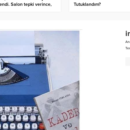
endi. Salon tepki verince,
Tutuklandım?
rem Bey” dedi…
i
An
Ter