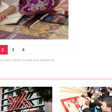
2
3
4
rak galeri resimleri arasında geçiş yapabilirsiniz.