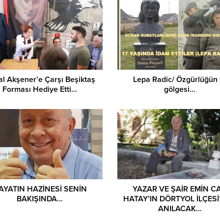
l Akşener’e Çarşı Beşiktaş
Lepa Radic/ Özgürlüğün 
Forması Hediye Etti…
gölgesi…
AYATIN HAZİNESİ SENİN
YAZAR VE ŞAİR EMİN C
BAKIŞINDA…
HATAY’IN DÖRTYOL İLÇESİ
ANILACAK…