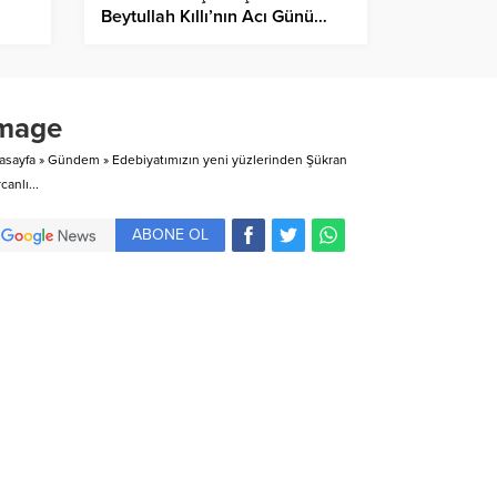
Beytullah Kıllı’nın Acı Günü…
mage
asayfa
»
Gündem
»
Edebiyatımızın yeni yüzlerinden Şükran
canlı...
ABONE OL