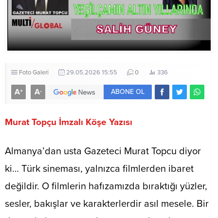
Foto Galeri
29.05.2026 15:55
0
336
A
A
+
-
ABONE OL
Murat Topçu İmzalı Köşe Yazısı
Almanya’dan usta Gazeteci Murat Topcu diyor
ki… Türk sineması, yalnızca filmlerden ibaret
değildir. O filmlerin hafızamızda bıraktığı yüzler,
sesler, bakışlar ve karakterlerdir asıl mesele. Bir