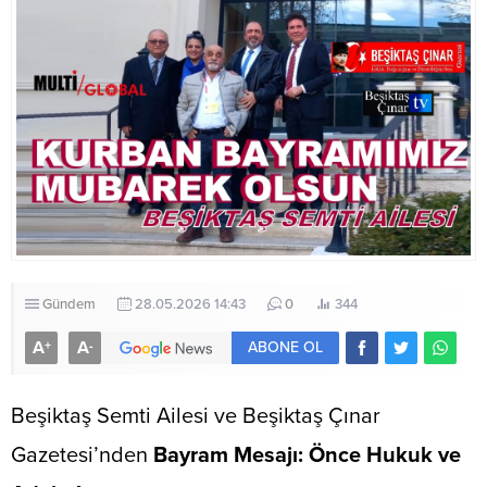
Gündem
28.05.2026 14:43
0
344
A
A
+
-
ABONE OL
Beşiktaş Semti Ailesi ve Beşiktaş Çınar
Gazetesi’nden
Bayram Mesajı: Önce Hukuk ve