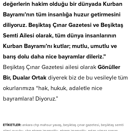
değerlerin hakim olduğu bir dünyada Kurban
Bayramı’nın tüm insanlığa huzur getirmesini
diliyoruz.
Beşiktaş Çınar Gazetesi
ve Beşiktaş
Semti Ailesi olarak, tüm dünya insanlarının
Kurban Bayramı’nı kutlar; mutlu, umutlu ve
barış dolu daha nice bayramlar dileriz.”
​Beşiktaş Çınar Gazetesi ailesi olarak
​ Gönüller
Bir, Dualar Ortak
diyerek biz de bu vesileyle tüm
okurlarımıza “hak, hukuk, adaletle nice
bayramlara! Diyoruz.”
ETİKETLER:
ankara chp mahsur yavaş
,
beşiktaş çınar gazetesi
,
beşiktaş semti
ailesi gurubu
,
chp ekrem imamoğlu
,
ekrem imamoğlu
,
ertan yılmaz roman