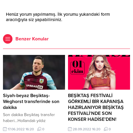
Henüz yorum yapılmamış. İlk yorumu yukarıdaki form
aracılığıyla siz yapabilirsiniz.
Benzer Konular
Siyah-beyaz Beşiktaş-
BEŞİKTAŞ FESTİVALİ
Weghorst transferinde son
GÖRKEMLİ BİR KAPANIŞA
dakika
HAZIRLANIYOR BEŞİKTAŞ
FESTİVALİ’NDE SON
Son dakika Beşiktaş transfer
KONSER HADİSE’DEN!
haberi…Hollandalı yıldız
Weghorst’la görüntülü görüşme
30 Ağustos’ta Kenan Doğulu
17.06.2022 16:20
0
28.09.2022 16:20
0
gerçekleştiren Fransız teknik
konseriyle açılışı yapılan Beşiktaş