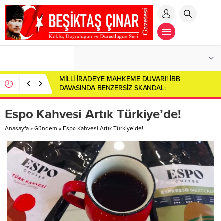
MİLLİ İRADEYE MAHKEME DUVARI! İBB
DAVASINDA BENZERSİZ SKANDAL:
CUMHURBAŞKANI ADAYI İMAMOĞLU SALONDAN
ÇIKARILDI!
Espo Kahvesi Artık Türkiye’de!
Anasayfa
»
Gündem
»
Espo Kahvesi Artık Türkiye’de!