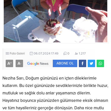
Foto Galeri
06.07.2024 17:49
0
1.217
A
A
+
-
ABONE OL
Neziha Sarı, Doğum gününüzü en içten dileklerimle
kutlarım. Bu özel gününüzde sevdiklerinizle birlikte huzur,
mutluluk ve sağlık dolu anlar yaşamanızı dilerim.
Hayatınız boyunca yüzünüzden gülümseme eksik olmasın
ve tüm hayalleriniz gerçeğe dönüşsün. Daha nice mutlu