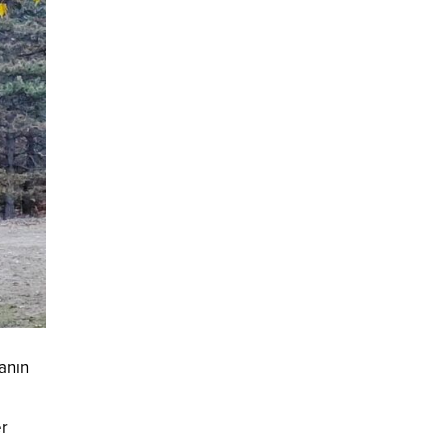
anın
er