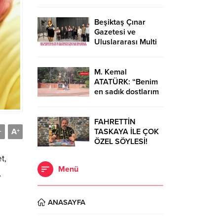
Diğeri ise moda
tasarımcısı Cemil
İpekçi…
Beşiktaş Çınar
Gazetesi ve
Uluslararası Multi
Global
Dergisi’nden Bilim
ve Sanata Büyük
M. Kemal
Onur…
ATATÜRK: “Benim
en sadık dostlarım
Dörtyol’dadır.”
FAHRETTİN
A
TASKAYA İLE ÇOK
-
+
ÖZEL SÖYLESİ!
t,
Menü
,
ANASAYFA