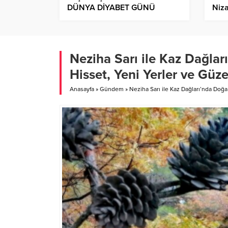
DÜNYA DİYABET GÜNÜ
Niz
ETKİNLİĞİ
Kesi
Neziha Sarı ile Kaz Dağlar
Hisset, Yeni Yerler ve Güze
Anasayfa
»
Gündem
»
Neziha Sarı ile Kaz Dağları’nda Doğa 