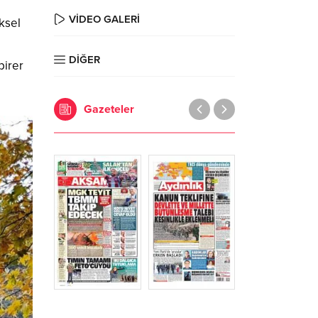
VİDEO GALERİ
ksel
DİĞER
birer
Gazeteler