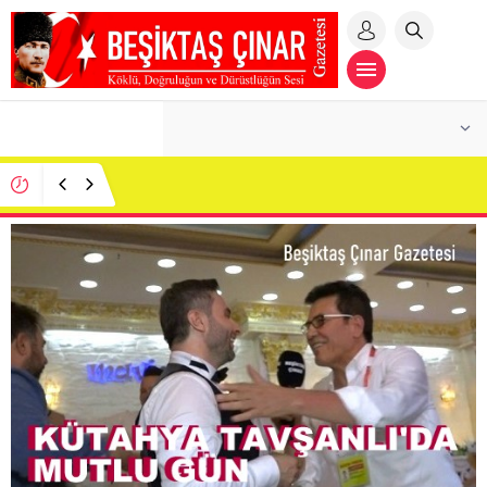
MİLLİ İRADEYE MAHKEME DUVARI! İBB
DAVASINDA BENZERSİZ SKANDAL:
CUMHURBAŞKANI ADAYI İMAMOĞLU SALONDAN
ÇIKARILDI!