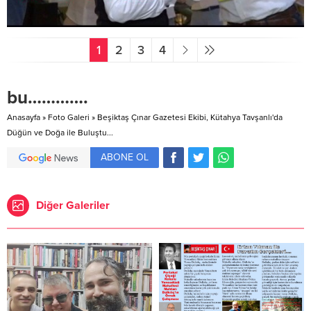
1
2
3
4
bu………….
Anasayfa
»
Foto Galeri
»
Beşiktaş Çınar Gazetesi Ekibi, Kütahya Tavşanlı'da
Düğün ve Doğa ile Buluştu...
ABONE OL
Diğer Galeriler