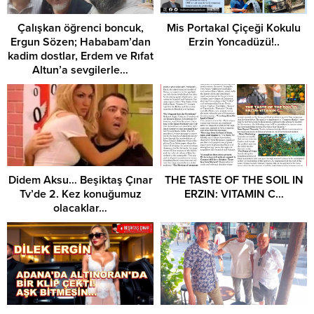
Çalışkan öğrenci boncuk,
Mis Portakal Çiçeği Kokulu
Ergun Sözen; Hababam’dan
Erzin Yoncadüzü!..
kadim dostlar, Erdem ve Rıfat
Altun’a sevgilerle…
Didem Aksu… Beşiktaş Çınar
THE TASTE OF THE SOIL IN
Tv’de 2. Kez konuğumuz
ERZIN: VITAMIN C…
olacaklar…