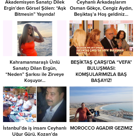
Akademisyen Sanatçı Dilek
Ceyhanlı Arkadaşlarım
Ergin’den Görsel Şölen: “Aşk
Osman Gökçe, Cengiz Aydın,
Bitmesin” Yayında!
Beşiktaş’a Hoş geldiniz…
Kahramanmaraşlı Ünlü
​BEŞİKTAŞ ÇARŞI’DA “VEFA”
Sanatçı Dilan Ergün,
BULUŞMASI:
“Neden” Şarkısı ile Zirveye
KOMŞULARIMIZLA BAŞ
Koşuyor…
BAŞAYIZ!
İstanbul’da iş insanı Ceyhanlı
MOROCCO AGADIR GEZIMIZ
Uğur Gürü, Kozan’da