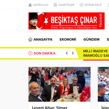
ASTROLOJİ
GAZETELER
SİTENE EKLE
ANASAYFA
EKONOMİ
GÜNDEM
S
MİLLİ İRADEY
SON DAKİKA
İMAMOĞLU SAL
Levent Altun; Yılmaz
İsta