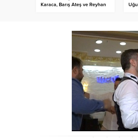
Karaca, Barış Ateş ve Reyhan
Uğu
Ateş, ile birlikte Eskişehir’de…
Düğ