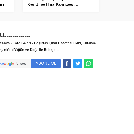
an
Kendine Has Kömbesi…
İçin
bu………….
asayfa
»
Foto Galeri
»
Beşiktaş Çınar Gazetesi Ekibi, Kütahya
vşanlı'da Düğün ve Doğa ile Buluştu...
ABONE OL