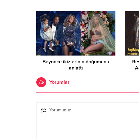
Beyonce ikizlerinin doğumunu
Re
anlattı
A
Yorumlar