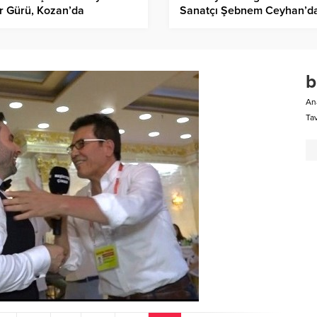
r Gürü, Kozan’da
Sanatçı Şebnem Ceyhan’d
ünde…
Bodrum Sürprizi: Yaz Tatili 
Hazırlıklar Tamam!
An
Ta