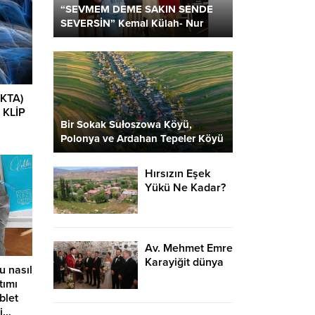
“SEVMEM DEME SAKIN SENDE
SEVERSİN” Kemal Külah- Nur
Parlar
IKTA)
 KLİP
Bir Sokak Sułoszowa Köyü,
Polonya ve Ardahan Tepeler Köyü
2 Kare…
Hırsızın Eşek
Yükü Ne Kadar?
Av. Mehmet Emre
Karayiğit dünya
u nasıl
evine girdi…
tımı
blet
ci…