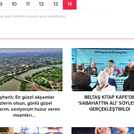
9
10
11
12
13
14
rak galeri resimleri arasında geçiş yapabilirsiniz.
Asuman Krause, Biyog
yhanlı; En güzel akşamlar
BELTAŞ KİTAP KAFE’D
izlerin olsun, gönlü güzel
‘SABAHATTİN ALİ’ SÖYLE
arım, seviyorum huzur veren
GERÇEKLEŞTİRİLDİ
insanları…