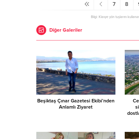
7
8
Bilgi: Klavye yön tuşlarını kullana
Diğer Galeriler
Beşiktaş Çınar Gazetesi Ekibi’nden
Ce
Anlamlı Ziyaret
s
dostl