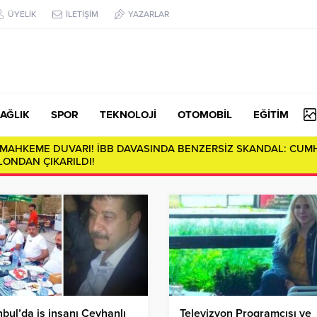
ÜYELİK
İLETİŞİM
YAZARLAR
AĞLIK
SPOR
TEKNOLOJİ
OTOMOBİL
EĞİTİM
E MAHKEME DUVARI! İBB DAVASINDA BENZERSİZ SKANDAL: CUM
ONDAN ÇIKARILDI!
nbul’da iş insanı Ceyhanlı
Televizyon Programcısı ve