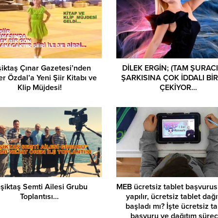
iktaş Çınar Gazetesi’nden
DİLEK ERGİN; (TAM ŞURAC
er Özdal’a Yeni Şiir Kitabı ve
ŞARKISINA ÇOK İDDALI BİR
Klip Müjdesi!
ÇEKİYOR…
şiktaş Semti Ailesi Grubu
MEB ücretsiz tablet başvurus
Toplantısı…
yapılır, ücretsiz tablet dağı
başladı mı? İşte ücretsiz ta
başvuru ve dağıtım süre