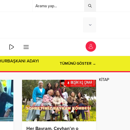
HURBAŞKANI ADAYI
TÜMÜNÜ GÖSTER →
KİTAP
Her Bayram, Ceyhan’ın o