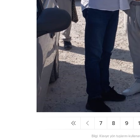
7
8
9
Bilgi: Klavye yön tuşlarını kullana