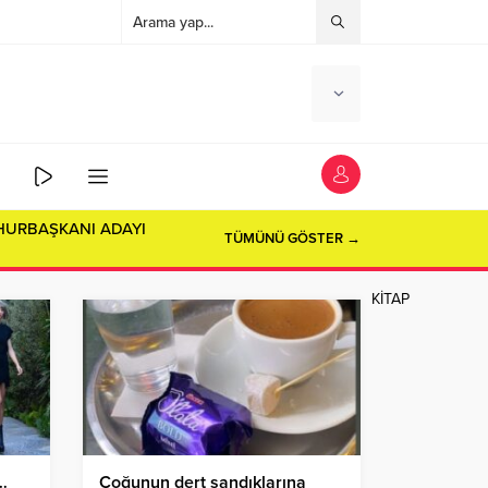
TÜMÜNÜ GÖSTER →
KİTAP
…
Çoğunun dert sandıklarına