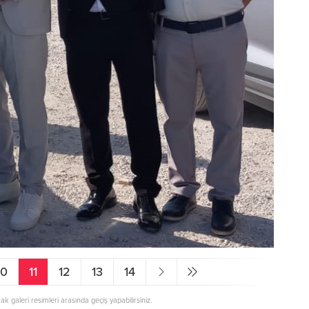
10
11
12
13
14
rak galeri resimleri arasında geçiş yapabilirsiniz.