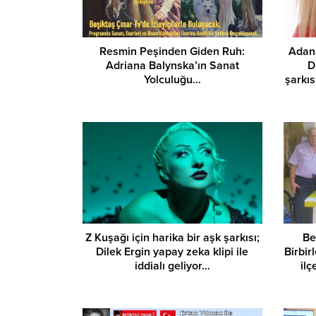
Resmin Peşinden Giden Ruh:
Adana
Adriana Balynska’ın Sanat
D
Yolculuğu…
şarkıs
Z Kuşağı için harika bir aşk şarkısı;
Be
Dilek Ergin yapay zeka klipi ile
Birbir
iddialı geliyor…
ilç