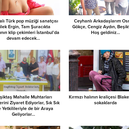
lı Türk pop müziği sanatçısı
Ceyhanlı Arkadaşlarım O
ilek Ergin, Tam Şuracıkta
Gökçe, Cengiz Aydın, Beşik
ının klip çekimleri İstanbul’da
Hoş geldiniz…
devam edecek…
şiktaş Mahalle Muhtarları
Kırmızı halının kraliçesi Blake
lerini Ziyaret Ediyorlar, Sık Sık
sokaklarda
e Yetkilileriyle de bir Araya
Geliyorlar…