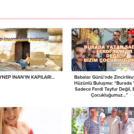
Asuman Krause, Biyog
YNEP İNAN’IN KAPILARI…
Babalar Günü’nde Zincirliku
Hüzünlü Buluşma: “Burada 
Sadece Ferdi Tayfur Değil, 
Çocukluğumuz…”