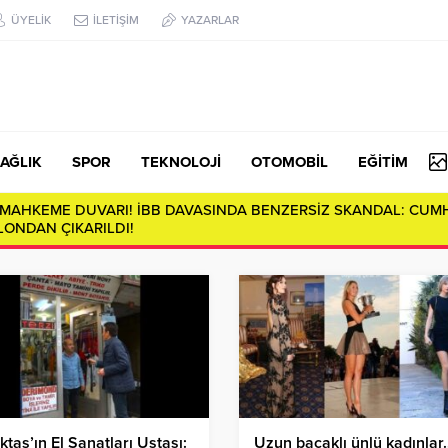
ÜYELİK
İLETİŞİM
YAZARLAR
AĞLIK
SPOR
TEKNOLOJİ
OTOMOBİL
EĞİTİM
da Derin Çatlaklar: Sosyal Çürümenin Anatomisi…
ktaş’ın El Sanatları Ustası:
Uzun bacaklı ünlü kadınlar