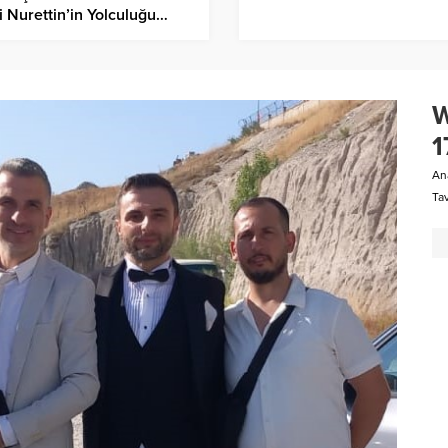
i Nurettin’in Yolculuğu…
W
1
An
Ta