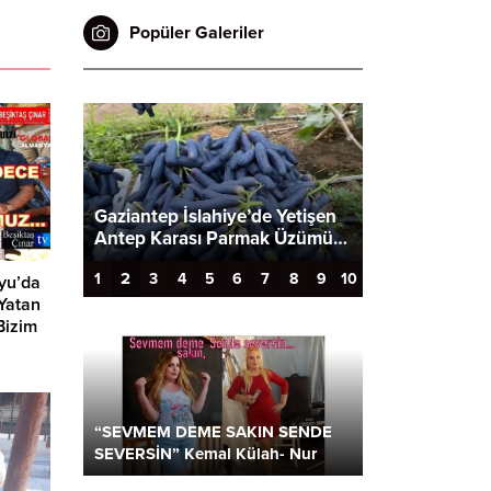
Popüler Galeriler
Gaziantep İslahiye’de Yetişen
rafi…
Antep Karası Parmak Üzümü…
Popo estetiği 
2
1
3
4
5
6
7
8
9
10
yu’da
Yatan
Bizim
“SEVMEM DEME SAKIN SENDE
SEVERSİN” Kemal Külah- Nur
Parlar