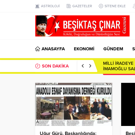
ASTROLOJİ
GAZETELER
SİTENE EKLE
ANASAYFA
EKONOMİ
GÜNDEM
S
SON DAKİKA
Toplumsal Ayna
Uğur Gürü, Başkanlığında;
Beşi