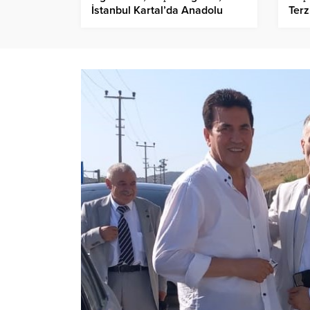
İstanbul Kartal’da Anadolu
Terz
Esnaf Dayanışma Derneği
Hizmete Açıldı…