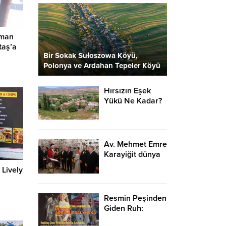
sman
taş’a
Bir Sokak Sułoszowa Köyü,
Polonya ve Ardahan Tepeler Köyü
2 Kare…
Hırsızın Eşek
Yükü Ne Kadar?
Av. Mehmet Emre
Karayiğit dünya
evine girdi…
 Lively
Resmin Peşinden
Giden Ruh:
Adriana