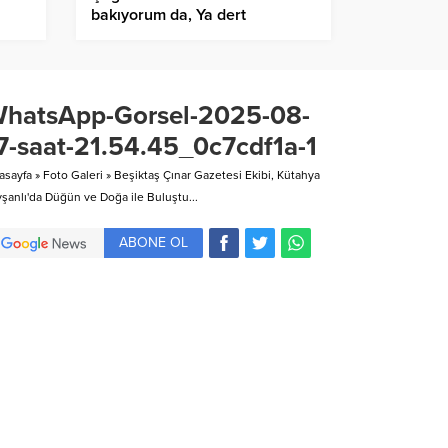
bakıyorum da, Ya dert
kelimesinin karşılığını
bilmiyorlar…
hatsApp-Gorsel-2025-08-
7-saat-21.54.45_0c7cdf1a-1
asayfa
»
Foto Galeri
»
Beşiktaş Çınar Gazetesi Ekibi, Kütahya
vşanlı'da Düğün ve Doğa ile Buluştu...
ABONE OL