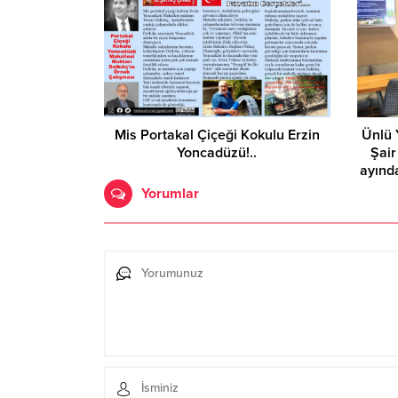
Mis Portakal Çiçeği Kokulu Erzin
Ünlü 
Yoncadüzü!..
Şair
ayında
Yorumlar