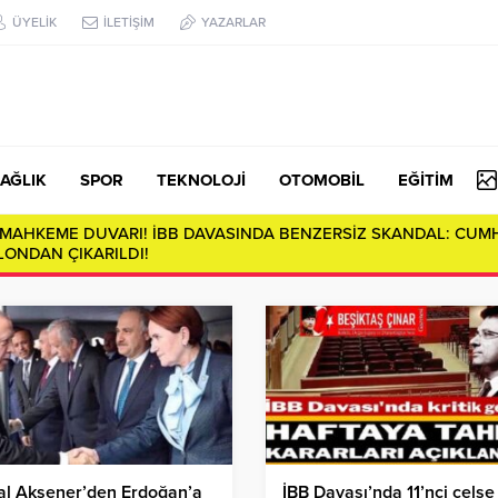
ÜYELİK
İLETİŞİM
YAZARLAR
AĞLIK
SPOR
TEKNOLOJİ
OTOMOBİL
EĞİTİM
E MAHKEME DUVARI! İBB DAVASINDA BENZERSİZ SKANDAL: CUM
ONDAN ÇIKARILDI!
al Akşener’den Erdoğan’a
İBB Davası’nda 11’nci celse