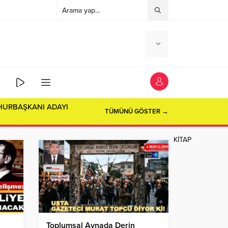
HURBAŞKANI ADAYI
TÜMÜNÜ GÖSTER →
KİTAP
Toplumsal Aynada Derin