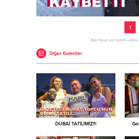
1
Bilgi: Klavye yön tuşlarını kullana
Diğer Galeriler
DUBAİ TATİLİMİZ!!!
Gel