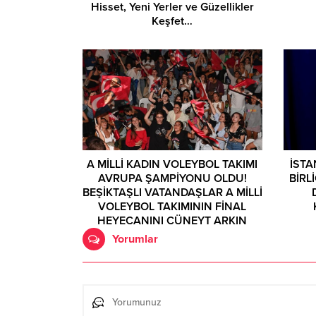
Hisset, Yeni Yerler ve Güzellikler
Keşfet…
A MİLLİ KADIN VOLEYBOL TAKIMI
İSTA
AVRUPA ŞAMPİYONU OLDU!
BİRL
BEŞİKTAŞLI VATANDAŞLAR A MİLLİ
VOLEYBOL TAKIMININ FİNAL
HEYECANINI CÜNEYT ARKIN
SANATÇILAR PARKI’NDA YAŞADI!
Yorumlar