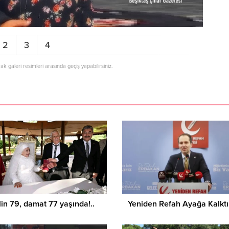
2
3
4
rak galeri resimleri arasında geçiş yapabilirsiniz.
Asuman Krause, Biyog
in 79, damat 77 yaşında!..
Yeniden Refah Ayağa Kalktı 