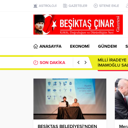
ASTROLOJİ
GAZETELER
SİTENE EKLE
ANASAYFA
EKONOMİ
GÜNDEM
S
MİLLİ İRADEY
SON DAKİKA
İMAMOĞLU SAL
BEŞİKTAŞ BELEDİYESİ’NDEN
Mer