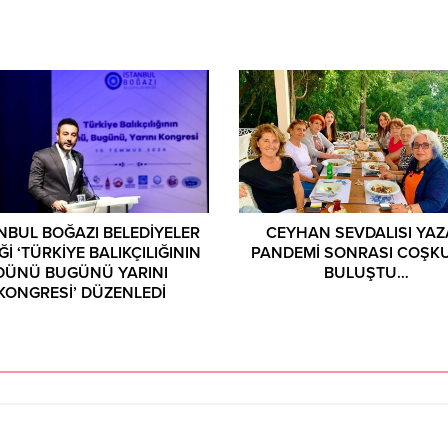
NBUL BOĞAZI BELEDİYELER
CEYHAN SEVDALISI YA
İĞİ ‘TÜRKİYE BALIKÇILIĞININ
PANDEMİ SONRASI COŞK
DÜNÜ BUGÜNÜ YARINI
BULUŞTU…
KONGRESİ’ DÜZENLEDİ