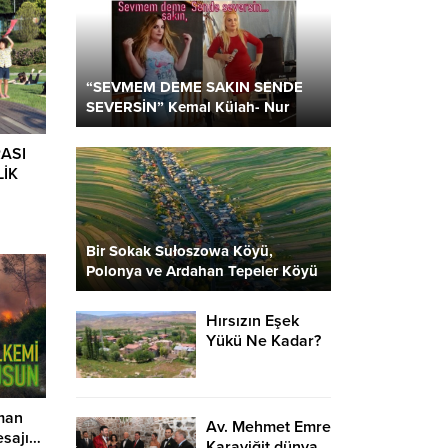
“SEVMEM DEME SAKIN SENDE
SEVERSİN” Kemal Külah- Nur
Parlar
ASI
LİK
Bir Sokak Sułoszowa Köyü,
Polonya ve Ardahan Tepeler Köyü
2 Kare…
Hırsızın Eşek
Yükü Ne Kadar?
rman
Av. Mehmet Emre
esajı…
Karayiğit dünya