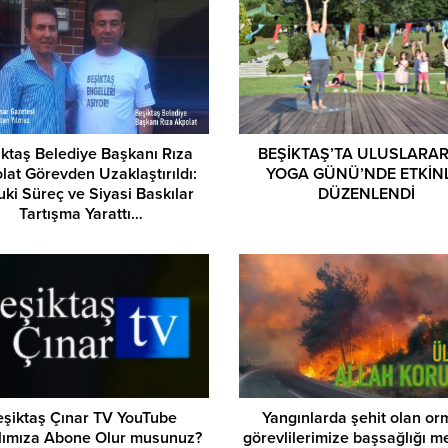
ktaş Belediye Başkanı Rıza
BEŞİKTAŞ’TA ULUSLARAR
lat Görevden Uzaklaştırıldı:
YOGA GÜNÜ’NDE ETKİN
ki Süreç ve Siyasi Baskılar
DÜZENLENDİ
Tartışma Yarattı…
eşiktaş Çınar TV YouTube
Yangınlarda şehit olan o
lımıza Abone Olur musunuz?
görevlilerimize başsağlığı m