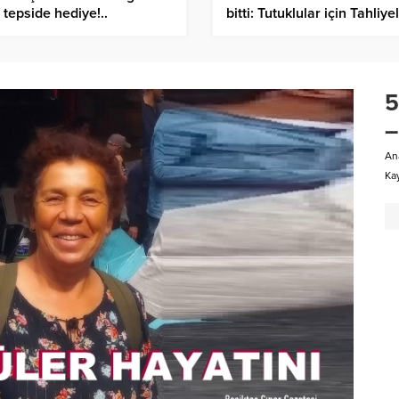
n tepside hediye!..
bitti: Tutuklular için Tahliye
Bekleniyor…
5
–
An
Kay