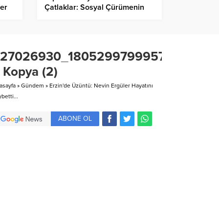
ler
Çatlaklar: Sosyal Çürümenin
Anatomisi…
27026930_18052997999578025_60
 Kopya (2)
asayfa
»
Gündem
»
Erzin'de Üzüntü: Nevin Ergüler Hayatını
betti...
ABONE OL