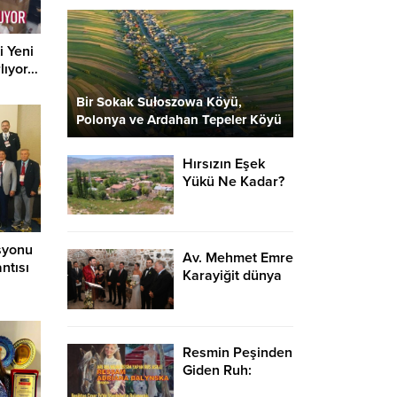
i Yeni
lıyor…
Bir Sokak Sułoszowa Köyü,
Polonya ve Ardahan Tepeler Köyü
2 Kare…
Hırsızın Eşek
Yükü Ne Kadar?
syonu
Av. Mehmet Emre
ntısı
Karayiğit dünya
evine girdi…
Resmin Peşinden
Giden Ruh:
Adriana