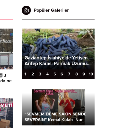
Popüler Galeriler
Gaziantep İslahiye’de Yetişen
rafi…
Antep Karası Parmak Üzümü…
Popo estetiği 
2
1
3
4
5
6
7
8
9
10
ğlu
nda ne
“SEVMEM DEME SAKIN SENDE
SEVERSİN” Kemal Külah- Nur
Parlar