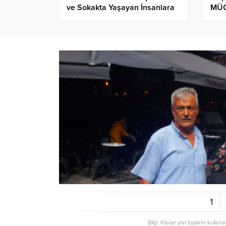
ve Sokakta Yaşayan İnsanlara
MÜC
Neden Sahip Çıkmıyoruz?
KAD
AÇI
1
Bilgi: Klavye yön tuşlarını kullana