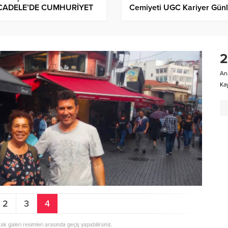
ADELE’DE CUMHURİYET
Cemiyeti UGC Kariyer Günl
INLARI’’ SERGİSİ
Konuğu Beşiktaşlı “Sarı Me
LACAK
Metin Tekin…
2
An
Kay
2
3
4
rak galeri resimleri arasında geçiş yapabilirsiniz.