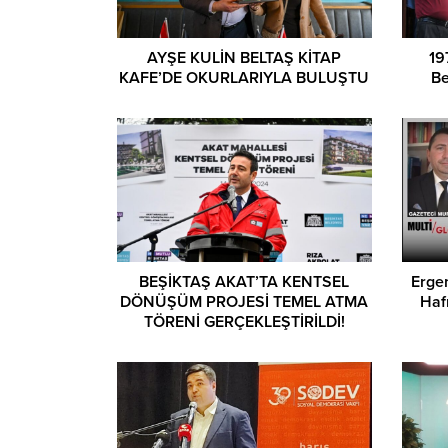
AYŞE KULİN BELTAŞ KİTAP
19
KAFE’DE OKURLARIYLA BULUŞTU
Be
BEŞİKTAŞ AKAT’TA KENTSEL
Ergen
DÖNÜŞÜM PROJESİ TEMEL ATMA
Haf
TÖRENİ GERÇEKLEŞTİRİLDİ!