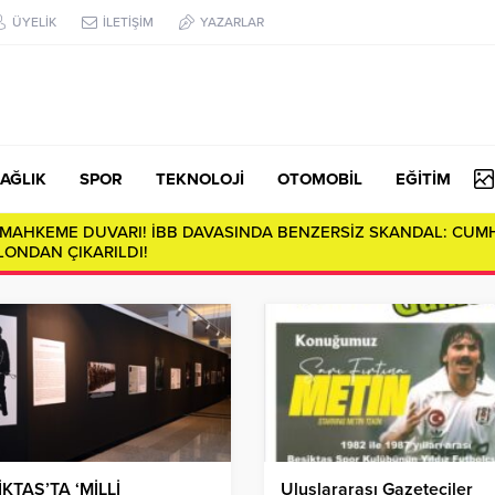
ÜYELİK
İLETİŞİM
YAZARLAR
AĞLIK
SPOR
TEKNOLOJİ
OTOMOBİL
EĞİTİM
da Derin Çatlaklar: Sosyal Çürümenin Anatomisi…
İKTAŞ’TA ‘MİLLİ
Uluslararası Gazeteciler