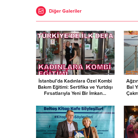
Diğer Galeriler
İstanbul’da Kadınlara Özel Kombi
Ağzın
Bakım Eğitimi: Sertifika ve Yurtdışı
Bal 
Fırsatlarıyla Yeni Bir İmkan…
Çakm