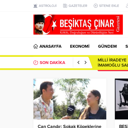
ASTROLOJİ
GAZETELER
SİTENE EKLE
ANASAYFA
EKONOMİ
GÜNDEM
S
SON DAKİKA
Toplumsal Ayna
Can Candır: Sokak Köpeklerine
BEŞ