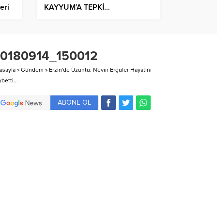
eri
KAYYUM’A TEPKİ…
tin”
0180914_150012
asayfa
»
Gündem
»
Erzin'de Üzüntü: Nevin Ergüler Hayatını
betti...
ABONE OL