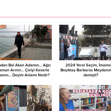
Asuman Krause, Biyog
dan Bal Akan Adamın… Ağzı
2024 Yerel Seçim, İmamo
Yaman Arının… Çiviyi Keserle
Beşiktaş Barbaros Meydanı
anın… Deyim Anlamı Nedir?
demişti?