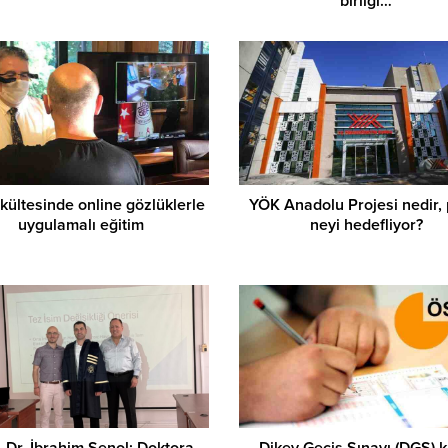
birliği…
kültesinde online gözlüklerle
YÖK Anadolu Projesi nedir, 
uygulamalı eğitim
neyi hedefliyor?
. Dr. İbrahim Şenol: Doktora
Dikey Geçiş Sınavı (DGS) k