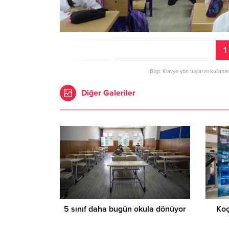
1
Bilgi: Klavye yön tuşlarını kullana
Diğer Galeriler
5 sınıf daha bugün okula dönüyor
Koç