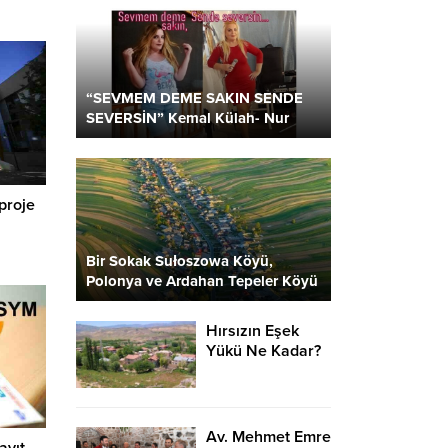
“SEVMEM DEME SAKIN SENDE
SEVERSİN” Kemal Külah- Nur
Parlar
proje
Bir Sokak Sułoszowa Köyü,
Polonya ve Ardahan Tepeler Köyü
2 Kare…
Hırsızın Eşek
Yükü Ne Kadar?
Av. Mehmet Emre
ayıt