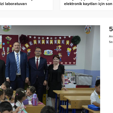
izi laboratuvarı
elektronik kayıtları için so
5
An
Sez