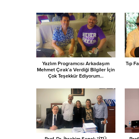
Yazlım Programcısı Arkadaşım
Tıp Fa
Mehmet Çırak’a Verdiği Bilgiler İçin
Çok Teşekkür Ediyorum…
Prof. Dr. İbrahim Şenol; “İTÜ
Prof