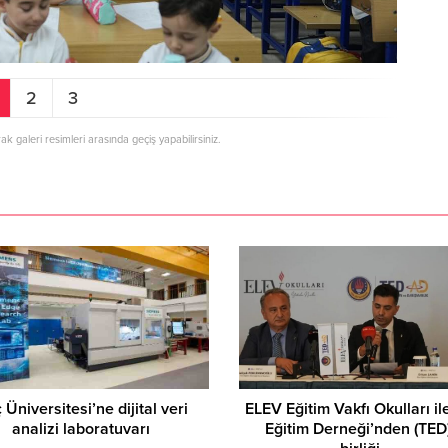
2
3
rak galeri resimleri arasında geçiş yapabilirsiniz.
Gaziantep İslahiye’de 
Asuman Krause, Biyografi…
Antep Karası Parmak
 Üniversitesi’ne dijital veri
ELEV Eğitim Vakfı Okulları il
analizi laboratuvarı
Eğitim Derneği’nden (TED)