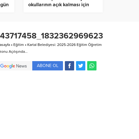
n gün
okullarının açık kalması için
tedbir aldık
43717458_18323629696234569_89
asayfa
»
Eğitim
»
Kartal Belediyesi: 2025-2026 Eğitim Öğretim
onu Açılışında...
ABONE OL