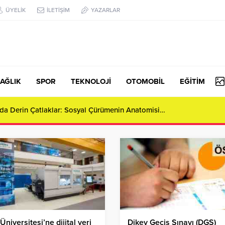
ÜYELİK
İLETİŞİM
YAZARLAR
AĞLIK
SPOR
TEKNOLOJİ
OTOMOBİL
EĞİTİM
da Derin Çatlaklar: Sosyal Çürümenin Anatomisi…
Üniversitesi’ne dijital veri
Dikey Geçiş Sınavı (DGS)