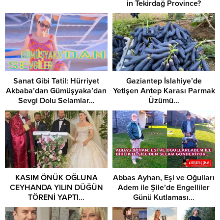
in Tekirdağ Province?
Sanat Gibi Tatil: Hürriyet
Gaziantep İslahiye’de
Akbaba’dan Gümüşyaka’dan
Yetişen Antep Karası Parmak
Sevgi Dolu Selamlar…
Üzümü…
KASIM ÖNÜK OĞLUNA
Abbas Ayhan, Eşi ve Oğulları
CEYHANDA YILIN DÜĞÜN
Adem ile Şile’de Engelliler
TÖRENİ YAPTI…
Günü Kutlaması…