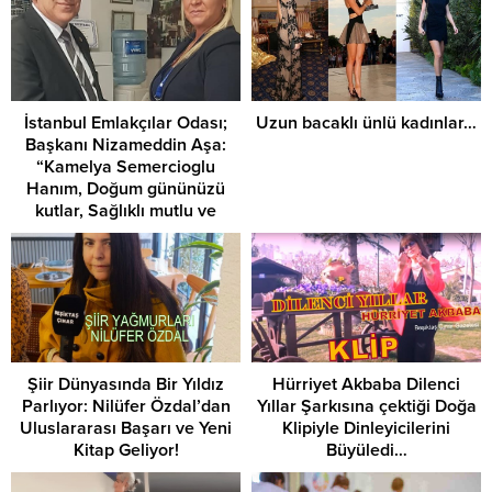
İstanbul Emlakçılar Odası;
Uzun bacaklı ünlü kadınlar…
Başkanı Nizameddin Aşa:
“Kamelya Semercioglu
Hanım, Doğum gününüzü
kutlar, Sağlıklı mutlu ve
huzurlu nice yıllar dilerim,”
dedi.
Şiir Dünyasında Bir Yıldız
Hürriyet Akbaba Dilenci
Parlıyor: Nilüfer Özdal’dan
Yıllar Şarkısına çektiği Doğa
Uluslararası Başarı ve Yeni
Klipiyle Dinleyicilerini
Kitap Geliyor!
Büyüledi…