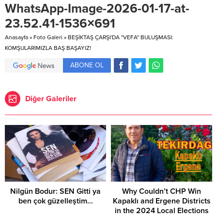
WhatsApp-Image-2026-01-17-at-
23.52.41-1536×691
Anasayfa
»
Foto Galeri
»
​BEŞİKTAŞ ÇARŞI'DA "VEFA" BULUŞMASI:
KOMŞULARIMIZLA BAŞ BAŞAYIZ!
ABONE OL
Diğer Galeriler
Nilgün Bodur: SEN Gitti ya
Why Couldn’t CHP Win
ben çok güzelleştim…
Kapaklı and Ergene Districts
in the 2024 Local Elections