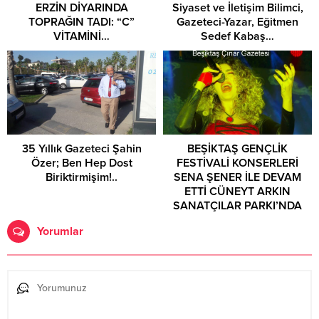
ERZİN DİYARINDA
Siyaset ve İletişim Bilimci,
TOPRAĞIN TADI: “C”
Gazeteci-Yazar, Eğitmen
VİTAMİNİ…
Sedef Kabaş…
35 Yıllık Gazeteci Şahin
BEŞİKTAŞ GENÇLİK
Özer; Ben Hep Dost
FESTİVALİ KONSERLERİ
Biriktirmişim!..
SENA ŞENER İLE DEVAM
ETTİ CÜNEYT ARKIN
SANATÇILAR PARKI’NDA
DEV EKRANDA MİLLİLERE
Yorumlar
TAMDESTEK