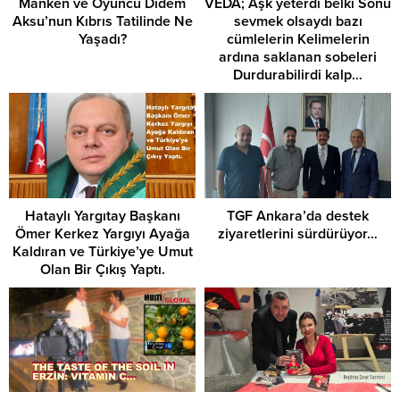
Manken ve Oyuncu Didem
VEDA; Aşk yeterdi belki Sonu
Aksu’nun Kıbrıs Tatilinde Ne
sevmek olsaydı bazı
Yaşadı?
cümlelerin Kelimelerin
ardına saklanan sobeleri
Durdurabilirdi kalp…
Hataylı Yargıtay Başkanı
TGF Ankara’da destek
Ömer Kerkez Yargıyı Ayağa
ziyaretlerini sürdürüyor…
Kaldıran ve Türkiye’ye Umut
Olan Bir Çıkış Yaptı.