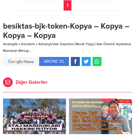
1
besiktas-bjk-token-Kopya – Kopya –
Kopya – Kopya
Anasayfa
»
Gündem
»
Almanya’dan Gazeteci Murat Topçu’dan Önemli Açıklama:
Ramazan Mesajı...
ABONE OL
Diğer Galeriler