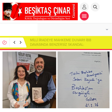
MİLLİ İRADEYE MAHKEME DUVARI! İBB
DAVASINDA BENZERSİZ SKANDAL:
CUMHURBAŞKANI ADAYI İMAMOĞLU SALONDAN
ÇIKARILDI!