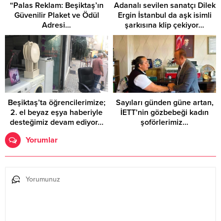
“Palas Reklam: Beşiktaş’ın
Adanalı sevilen sanatçı Dilek
Güvenilir Plaket ve Ödül
Ergin İstanbul da aşk isimli
Adresi…
şarkısına klip çekiyor…
Beşiktaş’ta öğrencilerimize;
Sayıları günden güne artan,
2. el beyaz eşya haberiyle
İETT’nin gözbebeği kadın
desteğimiz devam ediyor…
şoförlerimiz…
Yorumlar