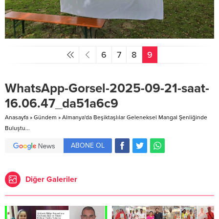
6
7
8
9
WhatsApp-Gorsel-2025-09-21-saat-
16.06.47_da51a6c9
Anasayfa
»
Gündem
»
Almanya'da Beşiktaşlılar Geleneksel Mangal Şenliğinde
Buluştu...
ABONE OL
Diğer Galeriler