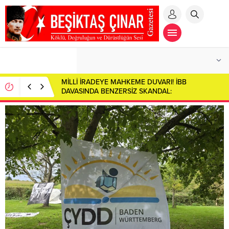
MİLLİ İRADEYE MAHKEME DUVARI! İBB
DAVASINDA BENZERSİZ SKANDAL:
CUMHURBAŞKANI ADAYI İMAMOĞLU SALONDAN
ÇIKARILDI!