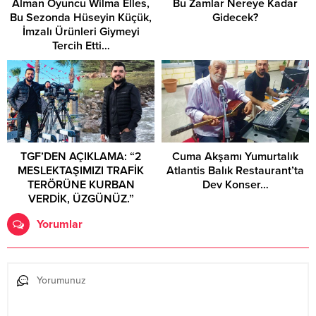
Alman Oyuncu Wilma Elles,
Bu Zamlar Nereye Kadar
Bu Sezonda Hüseyin Küçük,
Gidecek?
İmzalı Ürünleri Giymeyi
Tercih Etti…
TGF’DEN AÇIKLAMA: “2
Cuma Akşamı Yumurtalık
MESLEKTAŞIMIZI TRAFİK
Atlantis Balık Restaurant’ta
TERÖRÜNE KURBAN
Dev Konser…
VERDİK, ÜZGÜNÜZ.”
Yorumlar